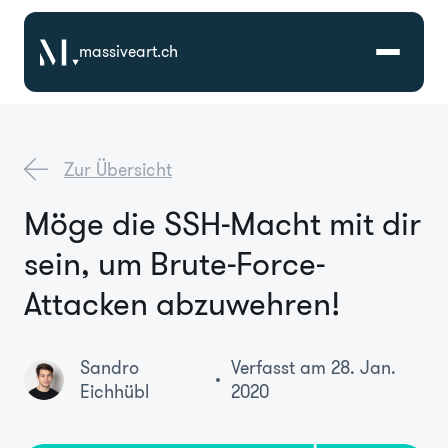
massiveart.ch
Lösungen
Zur Übersicht
Technologien
Möge die SSH-Macht mit dir
sein, um Brute-Force-
Referenzen
Attacken abzuwehren!
Branchen
Sandro
Verfasst am 28. Jan.
Karriere
Eichhübl
2020
Über Uns