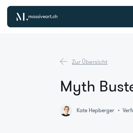
massiveart.ch
Zur Übersicht
Myth Bust
Kate Hepberger
Verf