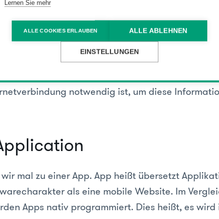
lich alle Flash-Inhalte, da nicht nur Apple-Geräte 
Lernen Sie mehr
ie nicht mehr unterstützen
ALLE ABLEHNEN
ALLE COOKIES ERLAUBEN
end kann gesagt werden, dass Inhalte der eigene
EINSTELLUNGEN
lisierten Webdesign optimal mobil erreichbar ge
pp ist hier nicht notwendig. Nicht vergessen darf
ernetverbindung notwendig ist, um diese Informati
Application
wir mal zu einer App. App heißt übersetzt Applikat
twarecharakter als eine mobile Website. Im Vergle
den Apps nativ programmiert. Dies heißt, es wird 