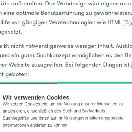
äte aufbereiten. Das Webdesign wird eigens an d
 eine optimale Benutzerführung zu gewährleisten.
 Hilfe von gängigen Webtechnologien wie HTML (5)
gesetzt.
eißt nicht notwendigerweise weniger Inhalt. Ausk
und ein gutes Suchkonzept ermöglichen es den Be
iner Website zuzugreifen. Bei folgenden Dingen is
ht geboten:
ownloads bzw. überhaupt Downloads, da dies noc
on allen Endgeräten unterstützt wird
Wir verwenden Cookies
Wir setzen Cookies ein, um die Nutzung unserer Webseiten zu
 da diese mit wenig Platz schwer zu verkleinern bz
analysieren, einschließlich des Such und Surfverlaufs,
Suchbegriffen und Ihnen auf Ihr Nutzungsverhalten angepasste
len sind
Informationen anbieten zu können.