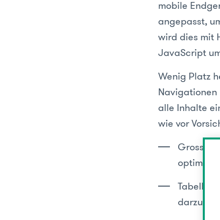
mobile Endger
angepasst, um
wird dies mit
JavaScript um
Wenig Platz h
Navigationen 
alle Inhalte e
wie vor Vorsic
Grosse D
optimal v
Tabellen,
darzustel