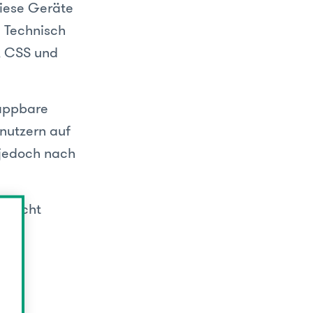
iese Geräte
 Technisch
, CSS und
lappbare
nutzern auf
t jedoch nach
h nicht
w.