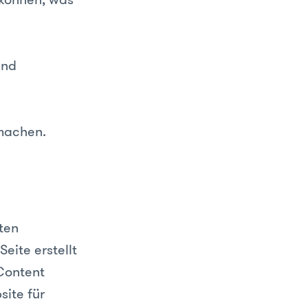
und
 machen.
ten
eite erstellt
Content
ite für