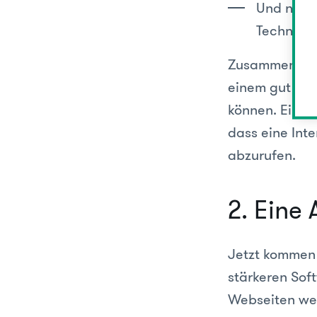
Und natür
Technolog
Zusammenfass
einem gut rea
können. Eine A
dass eine Int
abzurufen.
2. Eine 
Jetzt kommen 
stärkeren Sof
Webseiten wer