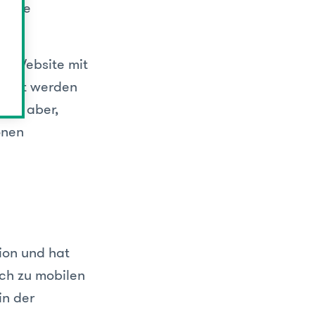
diese
n Website mit
macht werden
 man aber,
onen
ion und hat
ich zu mobilen
in der