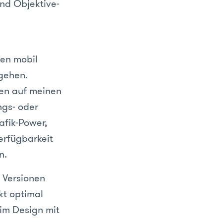
ind Objektive-
en mobil
gehen.
fen auf meinen
ngs- oder
afik-Power,
Verfügbarkeit
n.
 Versionen
kt optimal
 im Design mit