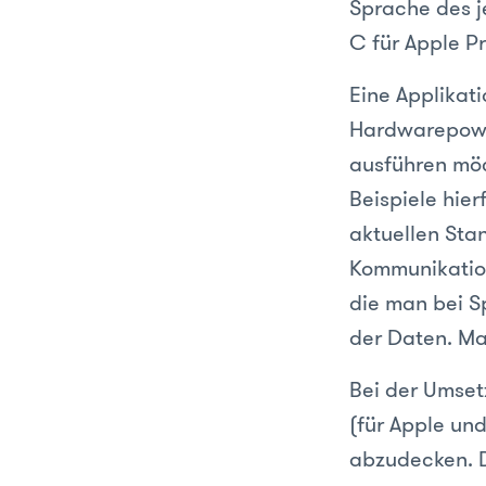
Sprache des j
C für Apple P
Eine Applikat
Hardwarepower
ausführen möc
Beispiele hie
aktuellen Sta
Kommunikations
die man bei Sp
der Daten. Ma
Bei der Umset
(für Apple un
abzudecken. D