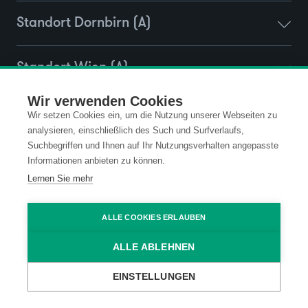
Standort Dornbirn (A)
Standort Wien (A)
Wir verwenden Cookies
Standort Ravensburg (D)
Wir setzen Cookies ein, um die Nutzung unserer Webseiten zu
analysieren, einschließlich des Such und Surfverlaufs,
Suchbegriffen und Ihnen auf Ihr Nutzungsverhalten angepasste
Informationen anbieten zu können.
Kontakt
Datenschutz
Lernen Sie mehr
Impressum
Code of Conduct
ALLE COOKIES ERLAUBEN
ALLE ABLEHNEN
AGB
EINSTELLUNGEN