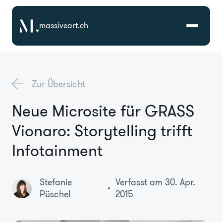
massiveart.ch
Lösungen
Zur Übersicht
Technologien
Neue Microsite für GRASS
Vionaro: Storytelling trifft
Referenzen
Infotainment
Branchen
Stefanie
Verfasst am 30. Apr.
Karriere
Püschel
2015
Über Uns