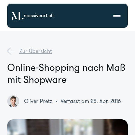
massiveart.ch
Lösungen
Zur Übersicht
Technologien
Online-Shopping nach Maß
mit Shopware
Referenzen
Branchen
Oliver Pretz
Verfasst am 28. Apr. 2016
Karriere
Über Uns