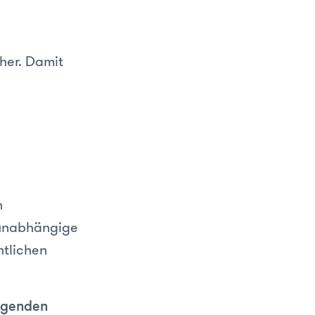
her. Damit
n
 unabhängige
htlichen
olgenden