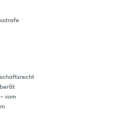
sstrafe
tschaftsrecht
 berät
 – vom
um