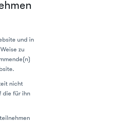
rnehmen
ebsite und in
 Weise zu
kommende(n)
site.
eit nicht
 die für ihn
 teilnehmen