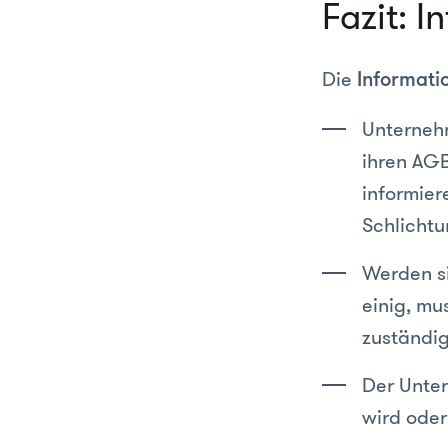
Fazit: 
Die
Informati
Unternehm
ihren AGB
informier
Schlichtu
Werden si
einig, mu
zuständig
Der Unte
wird oder