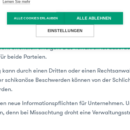
Lernen Sie mehr
etzungen für Verfahren
ALLE ABLEHNEN
ALLE COOKIES ERLAUBEN
 kann grundsätzlich nur vom Verbraucher eingelei
EINSTELLUNGEN
g der Beschwerde muss innerhalb von neunzig Tage
icht-öffentlich erfolgen. Das Verfahren ist außerd
 für beide Parteien.
g kann durch einen Dritten oder einen Rechtsanwal
er schikanöse Beschwerden können von der Schlich
rden.
en neue Informationspflichten für Unternehmen. Un
n, denn bei Missachtung droht eine Verwaltungsst