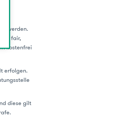
tet werden.
n, fair,
em kostenfrei
t erfolgen.
tungsstelle
d diese gilt
rafe.