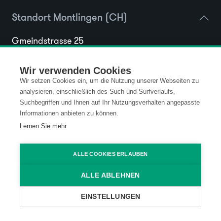
Standort Montlingen (CH)
Gmeindstrasse 25
9462 Montlingen
Schweiz
Wir verwenden Cookies
Wir setzen Cookies ein, um die Nutzung unserer Webseiten zu
hello@ma...
E-Mail anzeigen
analysieren, einschließlich des Such und Surfverlaufs,
Suchbegriffen und Ihnen auf Ihr Nutzungsverhalten angepasste
+43 5572...
Nummer anzeigen
Informationen anbieten zu können.
Lernen Sie mehr
ALLE COOKIES ERLAUBEN
ALLE ABLEHNEN
EINSTELLUNGEN