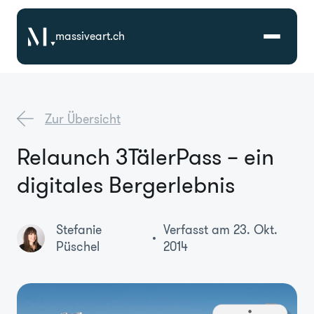
massiveart.ch
Lösungen
Zur Übersicht
Technologien
Relaunch 3TälerPass – ein
digitales Bergerlebnis
Referenzen
Branchen
Stefanie
Verfasst am 23. Okt.
Püschel
2014
Karriere
Über Uns