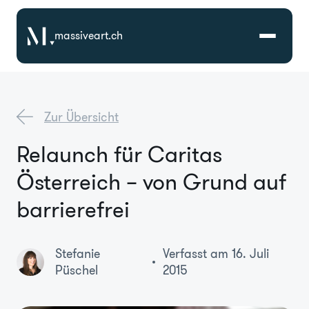
massiveart.ch
Lösungen
Zur Übersicht
Technologien
Relaunch für Caritas
Österreich – von Grund auf
Referenzen
barrierefrei
Branchen
Stefanie
Verfasst am 16. Juli
Karriere
Püschel
2015
Über Uns