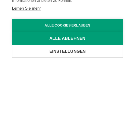
Informationen anbieten zu können.
Standort Dornbirn (A)
Lernen Sie mehr
Standort Wien (A)
ALLE COOKIES ERLAUBEN
ALLE ABLEHNEN
Standort Ravensburg (D)
EINSTELLUNGEN
Kontakt
Datenschutz
Impressum
Code of Conduct
AGB