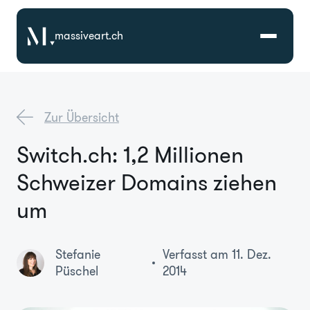
massiveart.ch
Lösungen
Zur Übersicht
Technologien
Switch.ch: 1,2 Millionen
Schweizer Domains ziehen
Referenzen
um
Branchen
Stefanie
Verfasst am 11. Dez.
Karriere
Püschel
2014
Über Uns