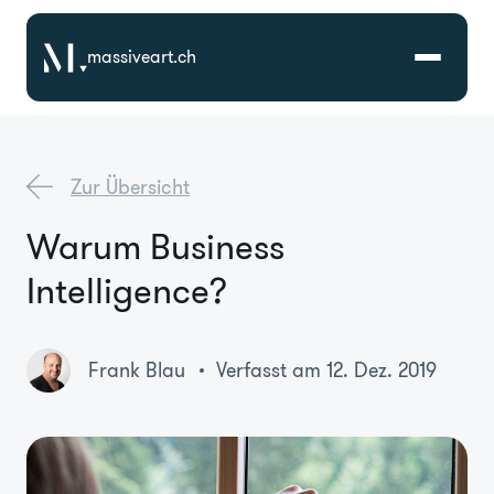
massiveart.ch
Lösungen
Zur Übersicht
Technologien
Warum Business
Intelligence?
Referenzen
Branchen
Frank Blau
Verfasst am 12. Dez. 2019
Karriere
Über Uns