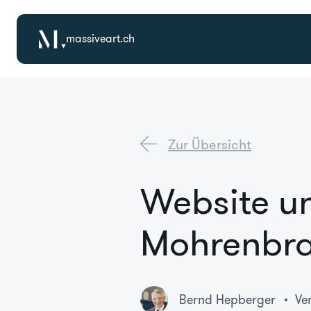
massiveart.ch
Zur Übersicht
Website un
Mohrenbra
Bernd Hepberger
Ve