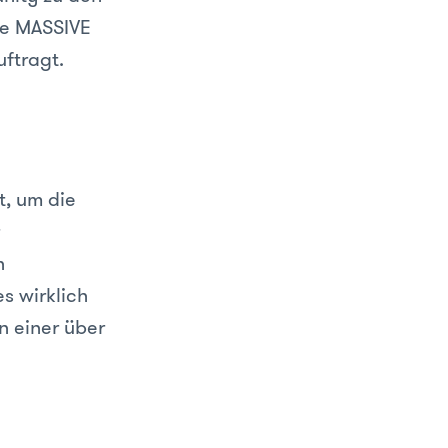
de MASSIVE
ftragt.
t, um die
n
s wirklich
n einer über