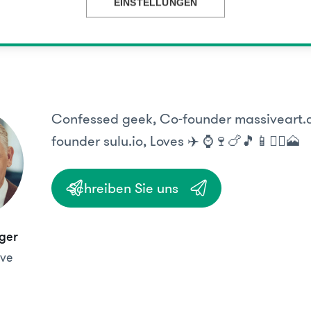
EINSTELLUNGEN
auerei.at
Confessed geek, Co-founder massiveart.
founder sulu.io, Loves ✈️ ⌚️🍷🍗🎵📱🏃‍♂️🗻
Schreiben Sie uns
ger
ve