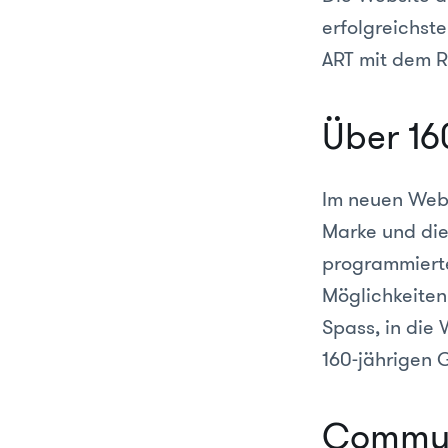
erfolgreichst
ART mit dem R
Über 16
Im neuen Webd
Marke und die
programmierte
Möglichkeiten,
Spass, in die
160-jährigen 
Communi