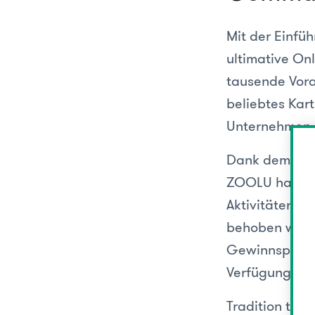
Mit der Einfüh
ultimative On
tausende Vora
beliebtes Kart
Unternehmen j
Dank dem ne
ZOOLU haben d
Aktivitäten de
behoben werd
Gewinnspiele 
Verfügung stel
Tradition tri