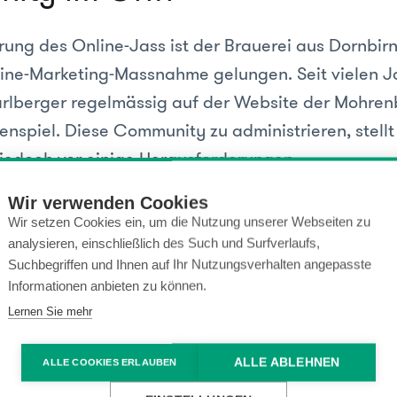
rung des Online-Jass ist der Brauerei aus Dornbirn
line-Marketing-Massnahme gelungen. Seit vielen J
rlberger regelmässig auf der Website der Mohrenb
enspiel. Diese Community zu administrieren, stellt
edoch vor einige Herausforderungen.
uen Community-Management im Content Manage
Wir verwenden Cookies
Wir setzen Cookies ein, um die Nutzung unserer Webseiten zu
ie Administratoren heute einen sehr einfachen Zug
analysieren, einschließlich des Such und Surfverlaufs,
r Benutzer. Probleme können sehr schnell und vor a
Suchbegriffen und Ihnen auf Ihr Nutzungsverhalten angepasste
en. Zudem kann das Redaktionsteam neue Funkti
Informationen anbieten zu können.
oder Auktionen den registrierten Anwendern einfa
Lernen Sie mehr
len.
ALLE ABLEHNEN
ALLE COOKIES ERLAUBEN
ff moderne auf Website der Mohrenbrauerei.