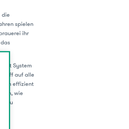
 die
ahren spielen
rauerei ihr
 das
ment System
riff auf alle
llem effizient
onen, wie
ch zu