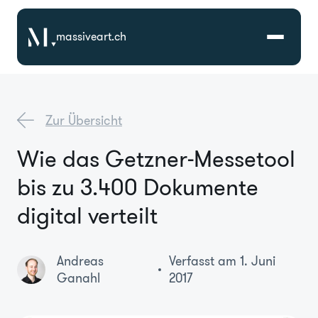
massiveart.ch
Lösungen
Zur Übersicht
Technologien
Wie das Getzner-Messetool
bis zu 3.400 Dokumente
Referenzen
digital verteilt
Branchen
Andreas
Verfasst am 1. Juni
Karriere
Ganahl
2017
Über Uns