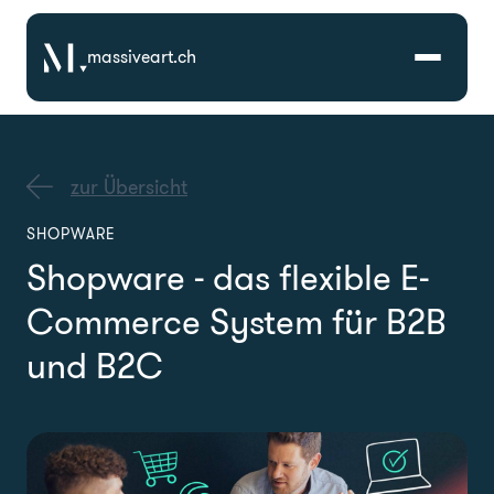
massiveart.ch
Lösungen
zur Übersicht
Technologien
SHOPWARE
Shopware - das flexible E-
Referenzen
Commerce System für B2B
Branchen
und B2C
Karriere
Über Uns