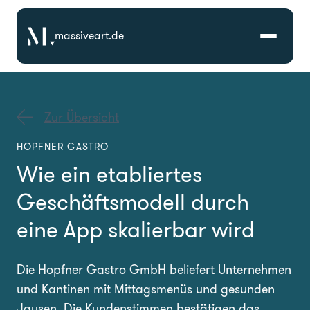
massiveart.de
Lösungen
Zur Übersicht
Technologien
HOPFNER GASTRO
Wie ein etabliertes
Referenzen
Geschäftsmodell durch
Branchen
eine App skalierbar wird
Karriere
Die Hopfner Gastro GmbH beliefert Unternehmen
und Kantinen mit Mittagsmenüs und gesunden
Über Uns
Jausen. Die Kundenstimmen bestätigen das