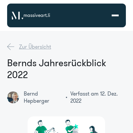
massiveart.li
Lösungen
Zur Übersicht
Technologien
Bernds Jahresrückblick
2022
Referenzen
Bernd
Verfasst am 12. Dez.
Branchen
Hepberger
2022
Karriere
Über Uns