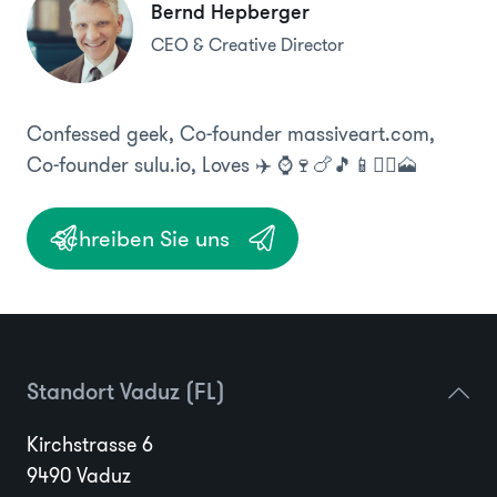
Bernd Hepberger
CEO & Creative Director
Confessed geek, Co-founder massiveart.com,
Co-founder sulu.io, Loves ✈️ ⌚️🍷🍗🎵📱🏃‍♂️🗻
Schreiben Sie uns
Standort Vaduz (FL)
Kirchstrasse 6
9490 Vaduz