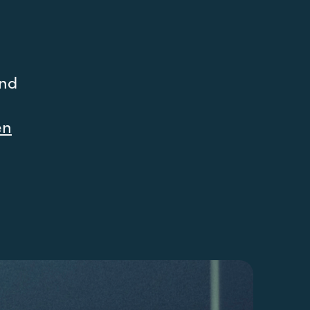
und
en