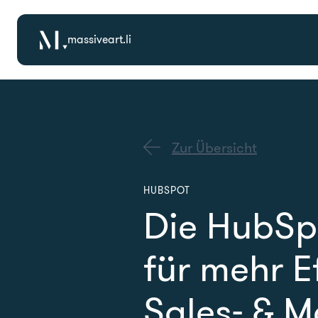
massiveart.li
Zur Übersicht
HUBSPOT
Die HubSp
für mehr E
Sales- & M