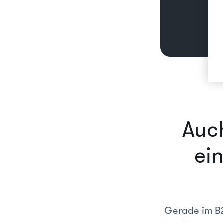
Auc
ei
Gerade im B2