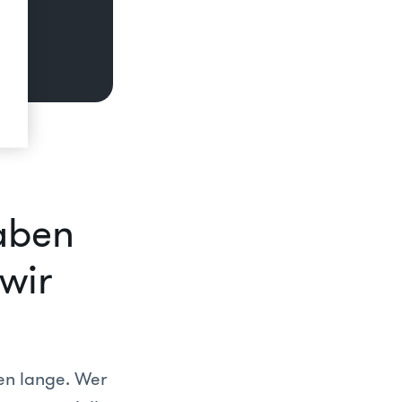
aben
wir
en lange. Wer