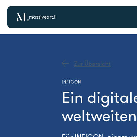
massiveart.li
Zur Übersicht
INFICON
Ein digita
weltweiten