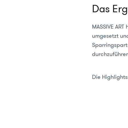
Das Erg
MASSIVE ART h
umgesetzt und
Sparringspar
durchzuführen
Die Highlights