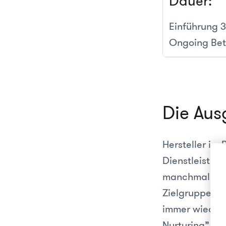
Dauer:
Einführung 
Ongoing Be
Die Aus
Hersteller im
Dienstleistun
manchmal soga
Zielgruppen k
immer wieder 
Nurturing” ge