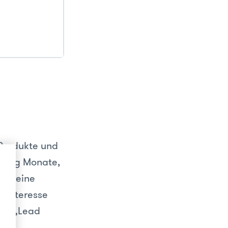
 Produkte und
idung Monate,
ss seine
s Interesse
die „Lead