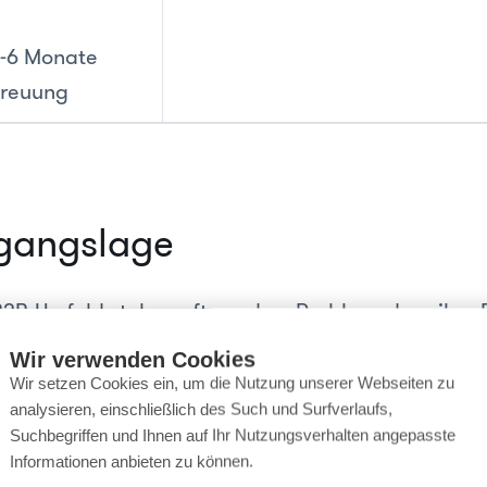
3-6 Monate
treuung
gangslage
 B2B-Umfeld stehen oft vor dem Problem, dass ihre
gen komplex zu erklären sind und die Kaufentsche
Wir verwenden Cookies
r Jahre dauert. Wer hier erfolgreich sein will, mu
Wir setzen Cookies ein, um die Nutzung unserer Webseiten zu
analysieren, einschließlich des Such und Surfverlaufs,
onstant mit neuen Informationen bespielen und da
Suchbegriffen und Ihnen auf Ihr Nutzungsverhalten angepasste
auf die eigenen Produkte lenken – eine Methode, 
Informationen anbieten zu können.
nannt wird.