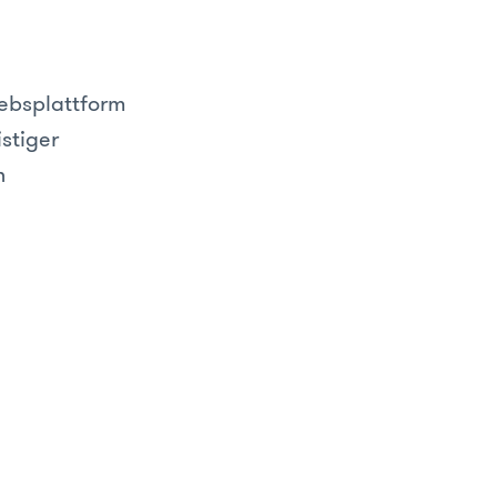
iebsplattform
stiger
n