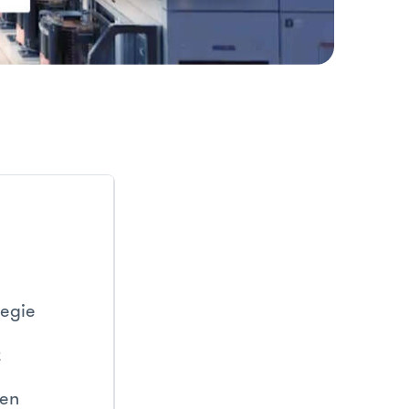
tegie
t
en