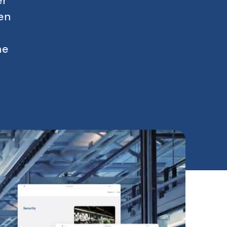
er
en
he