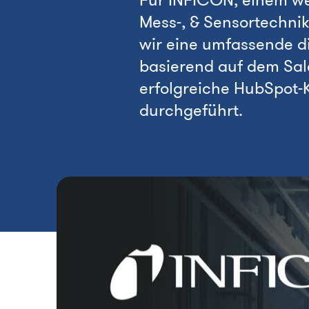
Für INFICON, einem wel
Mess-, & Sensortechni
wir eine umfassende di
basierend auf dem S
erfolgreiche HubSpot-
durchgeführt.