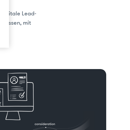
digitale Lead-
 müssen, mit
en.