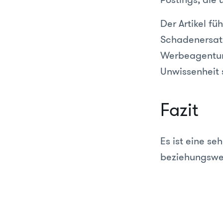
Der Artikel fü
Schadenersat
Werbeagenture
Unwissenheit s
Fazit
Es ist eine se
beziehungswei