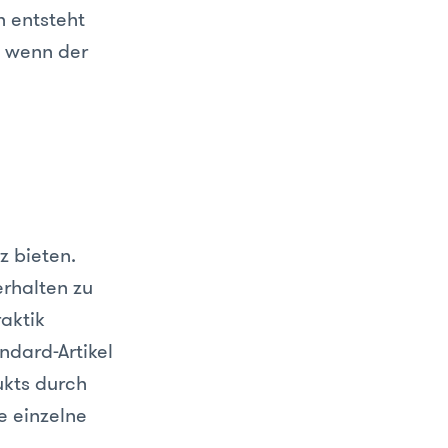
h entsteht
, wenn der
z bieten.
erhalten zu
aktik
ndard-Artikel
ukts durch
e einzelne