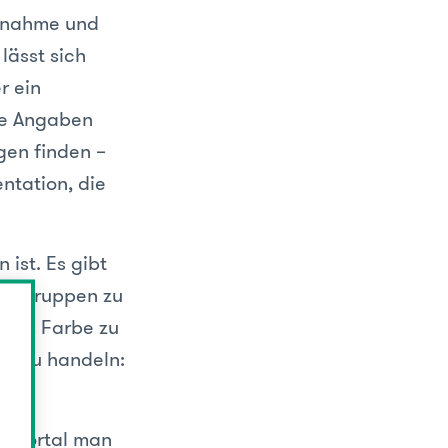
ilnahme und
lässt sich
r ein
ie Angaben
gen finden –
ntation, die
 ist. Es gibt
ige Gruppen zu
etwas Farbe zu
k zu handeln:
em Portal man