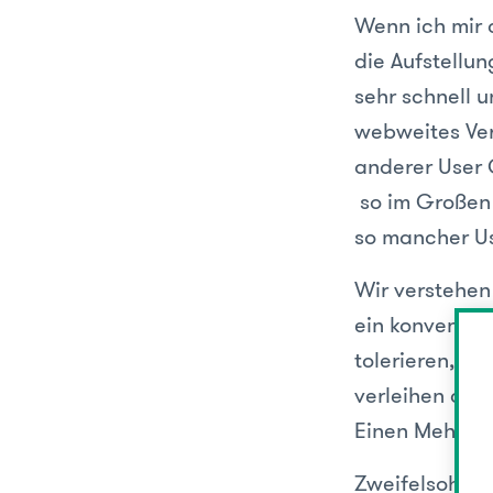
Wenn ich mir 
die Aufstellu
sehr schnell u
webweites Ver
anderer User 
so im Großen 
so mancher Us
Wir verstehen 
ein konventio
tolerieren, hi
verleihen od
Einen Mehrwer
Zweifelsohne 