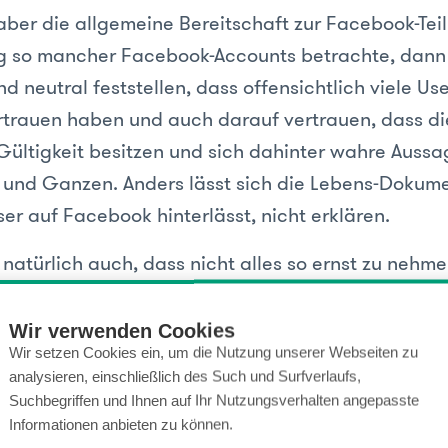
aber die allgemeine Bereitschaft zur Facebook-Te
ng so mancher Facebook-Accounts betrachte, dann 
nd neutral feststellen, dass offensichtlich viele Use
trauen haben und auch darauf vertrauen, dass d
Gültigkeit besitzen und sich dahinter wahre Aussa
und Ganzen. Anders lässt sich die Lebens-Dokume
er auf Facebook hinterlässt, nicht erklären.
natürlich auch, dass nicht alles so ernst zu nehmen
nelles Einverständnis darüber, skurrile oder unnöt
p zu finden und zu posten, um dem eigenen Profil 
Wir verwenden Cookies
Wir setzen Cookies ein, um die Nutzung unserer Webseiten zu
er einfach ganz gemäß dem Grundsatz von Faceboo
analysieren, einschließlich des Such und Surfverlaufs,
t an Unterhaltung genießen.
Suchbegriffen und Ihnen auf Ihr Nutzungsverhalten angepasste
Informationen anbieten zu können.
spielt es dabei eine große Rollen, auf was für ein