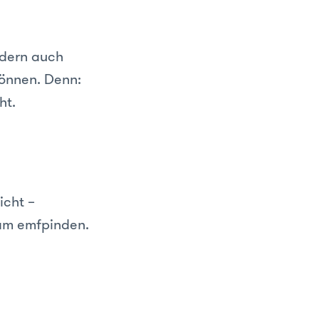
dern auch
önnen. Denn:
ht.
icht –
pam emfpinden.