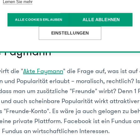
Lernen Sie mehr
und welche Ziele auf welcher Plattform verfolgt we
 lächerliche XING- und LinkedIn-Profile wären nic
ALLE ABLEHNEN
ALLE COOKIES ERLAUBEN
EINSTELLUNGEN
te Faymann
rft die "
Akte Faymann
" die Frage auf, was ist au
und Popularität erlaubt – moralisch, rechtlich? Is
 dass man um zusätzliche "Freunde" wirbt? Denn 1 
und auch scheinbare Popularität wirkt attraktiver 
s "Freunde-Konto". Es wäre ja auch gelogen zu be
eine private Plattform. Facebook ist ein Fundus a
 Fundus an wirtschaftlichen Interessen.