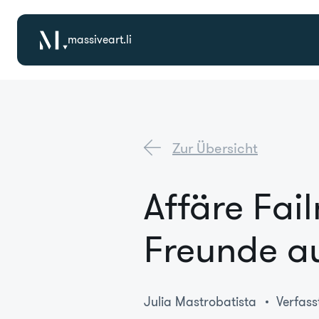
massiveart.li
Zur Übersicht
Affäre Fai
Freunde a
Julia Mastrobatista
Verfass