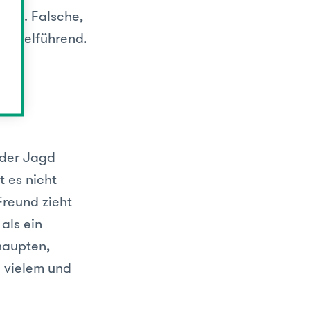
rden. Falsche,
ht zielführend.
f der Jagd
t es nicht
Freund zieht
als ein
haupten,
n vielem und