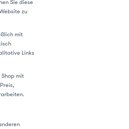
chen Sie diese
 Website zu
eßlich mit
isch
litative Links
n Shop mit
Preis,
rarbeiten.
 anderen