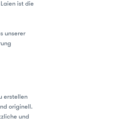
Laien ist die
us unserer
rung
u erstellen
nd originell.
tzliche und