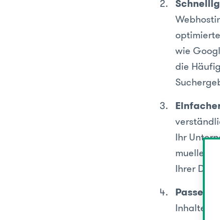
Schnellig
Webhostin
optimiert
wie Googl
die Häufig
Suchergeb
Einfach
verständl
Ihr Unter
mueller.at
Ihrer Dom
Passende
Inhalte au