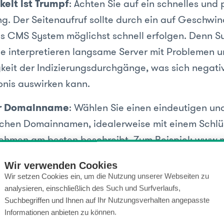
keit ist Trumpf
: Achten Sie auf ein schnelles und
g. Der Seitenaufruf sollte durch ein auf Geschwin
es CMS System möglichst schnell erfolgen. Denn 
e interpretieren langsame Server mit Problemen u
keit der Indizierungsdurchgänge, was sich negativ
nis auswirken kann.
er Domainname
: Wählen Sie einen eindeutigen und
ichen Domainnamen, idealerweise mit einem Schlü
nehmen am besten beschreibt. Zum Beispiel: www.
. Achten Sie darauf, dass die Sprache des Webseit
Wir verwenden Cookies
ainendung je nach Land passend ist.
Wir setzen Cookies ein, um die Nutzung unserer Webseiten zu
analysieren, einschließlich des Such und Surfverlaufs,
 Website Verlinkungen
: Verlinken Sie passende 
Suchbegriffen und Ihnen auf Ihr Nutzungsverhalten angepasste
f Ihrer Webseite untereinander um diese für Ihre 
Informationen anbieten zu können.