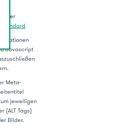
 Ihrer
Standard
Animationen
nd Javascript
uszuschließen
ern.
der Meta-
itentitel
zum jeweiligen
er (ALT Tags)
er Bilder.