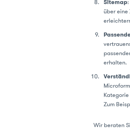
Sitemap
:
über eine 
erleichter
Passend
vertrauen
passenden
erhalten.
Verständl
Microform
Kategorie
Zum Beisp
Wir beraten S