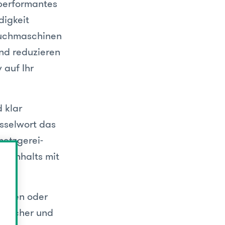
 performantes
digkeit
Suchmaschinen
nd reduzieren
 auf Ihr
 klar
sselwort das
metzgerei-
en Inhalts mit
Seiten oder
Besucher und