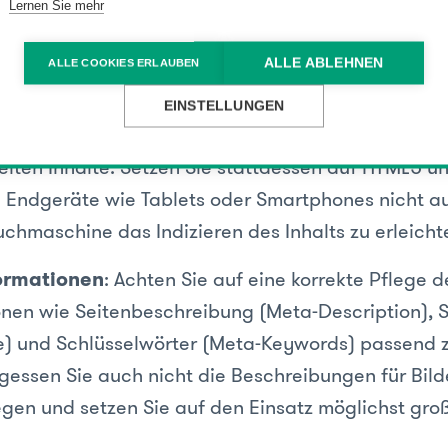
aschinen zu verknüpfen.
Lernen Sie mehr
Standards
: Achten Sie darauf, dass der HTML Code
ALLE ABLEHNEN
ALLE COOKIES ERLAUBEN
gültigen Standards entspricht. Zum Beispiel:
W3C 
EINSTELLUNGEN
Technik
: Vermeiden Sie den Einsatz von Flash für 
iten Inhalte. Setzen Sie stattdessen auf HTML5 u
 Endgeräte wie Tablets oder Smartphones nicht a
chmaschine das Indizieren des Inhalts zu erleicht
ormationen
: Achten Sie auf eine korrekte Pflege 
onen wie Seitenbeschreibung (Meta-Description), Se
le) und Schlüsselwörter (Meta-Keywords) passend 
rgessen Sie auch nicht die Beschreibungen für Bild
egen und setzen Sie auf den Einsatz möglichst groß