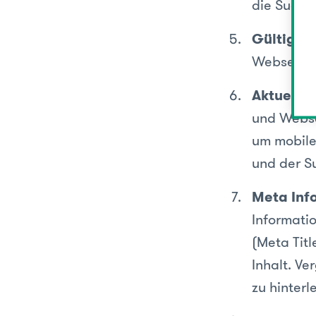
die Suchm
Gültige 
Webseite 
Aktuelle 
und Webse
um mobile
und der Su
Meta Inf
Informati
(Meta Tit
Inhalt. Ve
zu hinterl