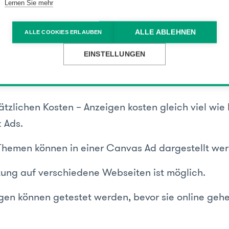
Lernen Sie mehr
eile von Canvas Ad
ALLE ABLEHNEN
ALLE COOKIES ERLAUBEN
EINSTELLUNGEN
llere Ladezeiten für iOS- und Android-Nutzer.
 und schnelles Erstellen.
ätzlichen Kosten – Anzeigen kosten gleich viel wi
 Ads.
hemen können in einer Canvas Ad dargestellt wer
tung auf verschiedene Webseiten ist möglich.
gen können getestet werden, bevor sie online gehe