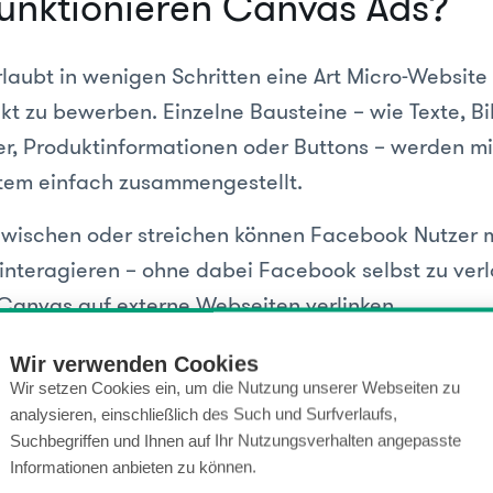
funktionieren Canvas Ads?
laubt in wenigen Schritten eine Art Micro-Website 
kt zu bewerben. Einzelne Bausteine – wie Texte, Bil
er, Produktinformationen oder Buttons – werden mi
tem einfach zusammengestellt.
 wischen oder streichen können Facebook Nutzer m
interagieren – ohne dabei Facebook selbst zu ver
Canvas auf externe Webseiten verlinken.
ingpage erstellt, kann diese in eine Werbeanzeige
Wir verwenden Cookies
nzeigen werden nur auf mobilen Endgeräten (Sma
Wir setzen Cookies ein, um die Nutzung unserer Webseiten zu
analysieren, einschließlich des Such und Surfverlaufs,
OS oder Android Betriebssystemen dargestellt. Auf 
Suchbegriffen und Ihnen auf Ihr Nutzungsverhalten angepasste
Facebook werden die Canvas Anzeigen nicht ausge
Informationen anbieten zu können.