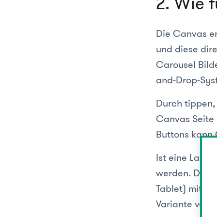
2. Wie 
Die Canvas er
und diese dire
Carousel Bild
and-Drop-Sys
Durch tippen,
Canvas Seite 
Buttons kann 
Ist eine Land
werden. Die A
Tablet) mit i
Variante von 