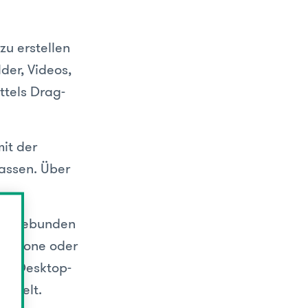
zu erstellen
der, Videos,
ttels Drag-
it der
lassen. Über
 eingebunden
rtphone oder
der Desktop-
spielt.