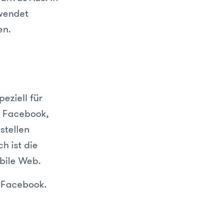
rwendet
en.
eziell für
n Facebook,
stellen
h ist die
bile Web.
n Facebook.