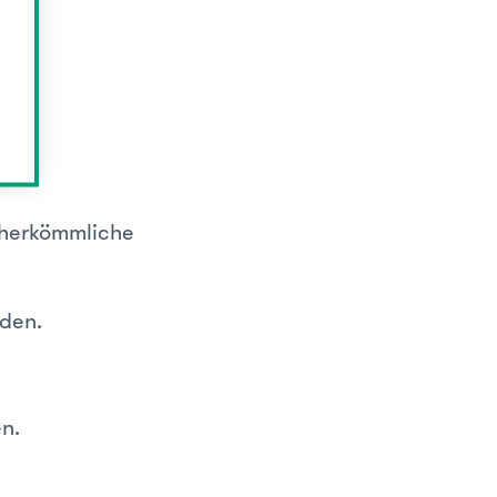
e herkömmliche
den.
n.