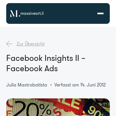
massiveart.li
Lösungen
Zur Übersicht
Technologien
Facebook Insights II –
Facebook Ads
Referenzen
Branchen
Julia Mastrobatista
Verfasst am 14. Juni 2012
Karriere
Über Uns