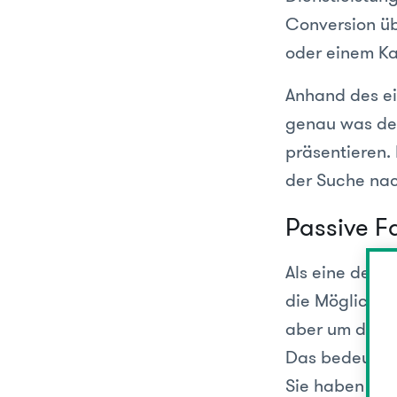
Conversion üb
oder einem Ka
Anhand des e
genau was de
präsentieren.
der Suche nac
Passive F
Als eine der 
die Möglichkei
aber um die k
Das bedeutet,
Sie haben nich