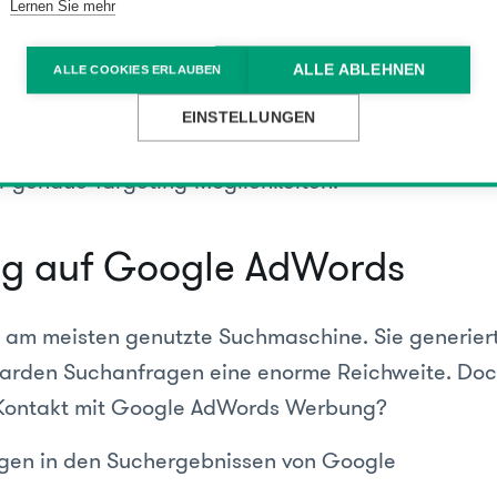
Lernen Sie mehr
t heißen, dass es sich nicht lohnt über Facebook z
t seine Nutzer genau und weiß, wofür sie sich inte
ALLE ABLEHNEN
ALLE COOKIES ERLAUBEN
 Likes verteilen. Anhand der gesammelten Informa
EINSTELLUNGEN
ehr spezifische Zielgruppen ausgespielt werden. D
 genaue Targeting-Möglichkeiten.
g auf Google AdWords
e am meisten genutzte Suchmaschine. Sie generiert
lliarden Suchanfragen eine enorme Reichweite. Do
n Kontakt mit Google AdWords Werbung?
igen in den Suchergebnissen von Google