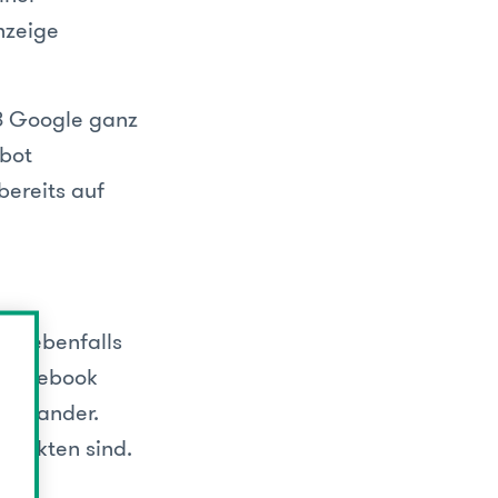
nzeige
ß Google ganz
bot
bereits auf
ook ebenfalls
i Facebook
reinander.
rodukten sind.