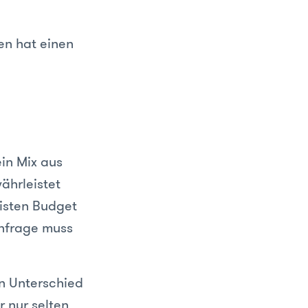
en hat einen
in Mix aus
ährleistet
eisten Budget
anfrage muss
en Unterschied
 nur selten