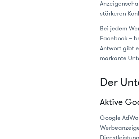
Anzeigenscha
stärkeren Kon
Bei jedem Wer
Facebook – be
Antwort gibt 
markante Unte
Der Unte
Aktive Go
Google AdWord
Werbeanzeige
Dienstleistun