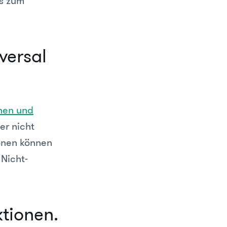
is zum
versal
nen und
er nicht
onen können
 Nicht-
ktionen.