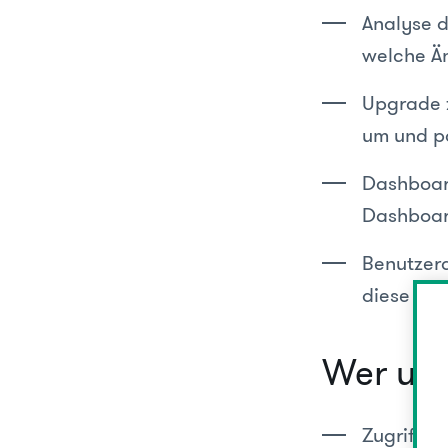
Analyse d
welche Än
Upgrade z
um und p
Dashboard
Dashboard
Benutzerd
diese spe
Wer ums
Zugriff a