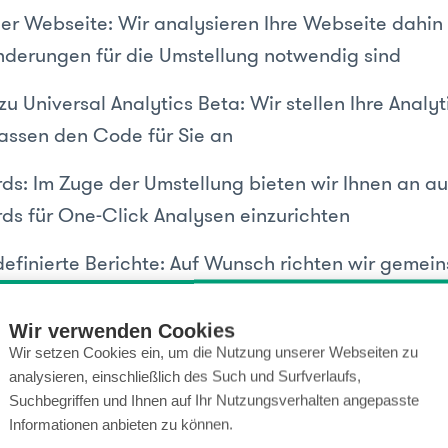
er Webseite: Wir analysieren Ihre Webseite dahin
derungen für die Umstellung notwendig sind
u Universal Analytics Beta: Wir stellen Ihre Analyt
assen den Code für Sie an
s: Im Zuge der Umstellung bieten wir Ihnen an a
s für One-Click Analysen einzurichten
efinierte Berichte: Auf Wunsch richten wir gemei
zielle Art von Berichten für detaillierte Auswertung
Wir verwenden Cookies
Wir setzen Cookies ein, um die Nutzung unserer Webseiten zu
teigt genießt Vorteile.
analysieren, einschließlich des Such und Surfverlaufs,
Suchbegriffen und Ihnen auf Ihr Nutzungsverhalten angepasste
Informationen anbieten zu können.
uf flexiblere Datenerfassungsmethoden