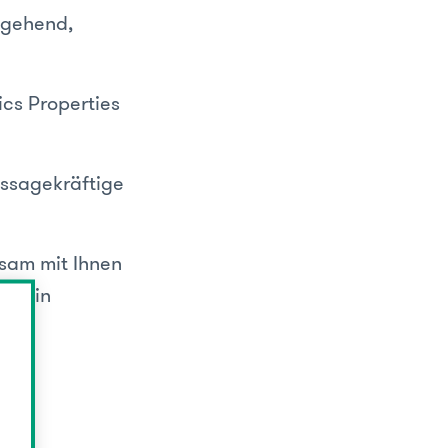
 gehend,
ics Properties
ussagekräftige
nsam mit Ihnen
en ein