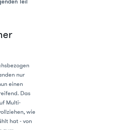
genden Teil
mer
uchsbezogen
anden nur
nun einen
reifend. Das
f Multi-
ollziehen, wie
lt hat - von