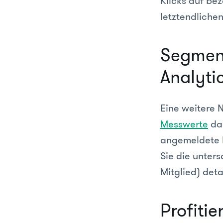
Klicks auf be
letztendlichen
Segment
Analytic
Eine weitere 
Messwerte
dar
angemeldete B
Sie die unter
Mitglied) deta
Profitie