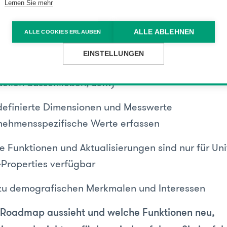
Lernen Sie mehr
Customer-Journey analysieren
ALLE ABLEHNEN
ALLE COOKIES ERLAUBEN
res und genaueres Cross-Domain-Tracking
EINSTELLUNGEN
he Konfigurationsoptionen (Zeitlimits für Sitzung
ellen ausschließen, usw.)
definierte Dimensionen und Messwerte
nehmensspezifische Werte erfassen
e Funktionen und Aktualisierungen sind nur für Uni
-Properties verfügbar
 zu demografischen Merkmalen und Interessen
 Roadmap aussieht und welche Funktionen neu,