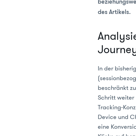
beziehungswei
des Artikels.
Analysi
Journey
In der bisher
(sessionbezo
beschränkt zu
Schritt weite
Tracking-Konz
Device und Ch
eine Konversi