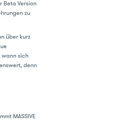
r Beta Version
kehrungen zu
nn über kurz
eue
, wann sich
hlenswert, denn
nimmt MASSIVE