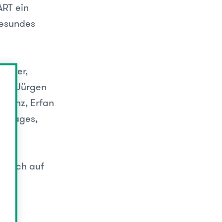
ART ein
gesundes
edler,
ner, Jürgen
chranz, Erfan
as Mages,
s auch auf