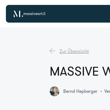
massiveart.li
Zur Übersicht
MASSIVE W
Bernd Hepberger
Ve