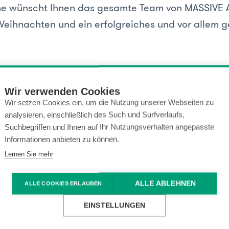
ne wünscht Ihnen das gesamte Team von MASSIVE 
Weihnachten und ein erfolgreiches und vor allem 
err, Bernd Hepberger, Kate Hepberger, Thomas Sch
sjakob, Raphael Stocker, Daniel Rotter, Hüseyin Ö
Wir verwenden Cookies
Wir setzen Cookies ein, um die Nutzung unserer Webseiten zu
Fink, Julian Tomaselli, Frank Gregor, Alexander S
analysieren, einschließlich des Such und Surfverlaufs,
ettina Kaljo, Kathrin Riether, Mathias Ober, Mathi
Suchbegriffen und Ihnen auf Ihr Nutzungsverhalten angepasste
oc, Martin Welte und Raphael König
Informationen anbieten zu können.
Lernen Sie mehr
rsönlichen Glückwünsche können Sie sich übrigen
ALLE ABLEHNEN
ALLE COOKIES ERLAUBEN
hen.
EINSTELLUNGEN