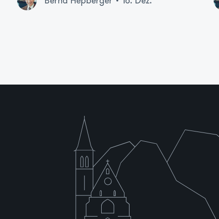
Bernd Hepberger
16. Dez.