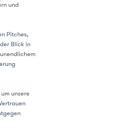
ern und
n Pitches,
der Blick in
t unendlichem
derung
r um unsere
Vertrauen
entgegen