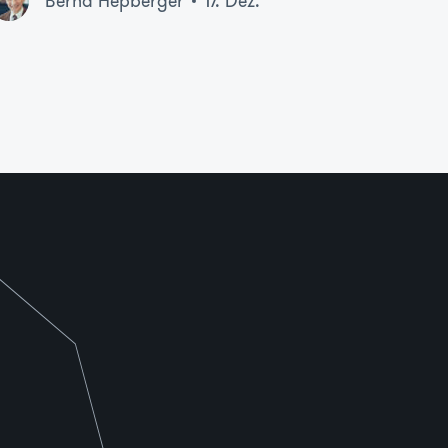
Bernd Hepberger
17. Dez.