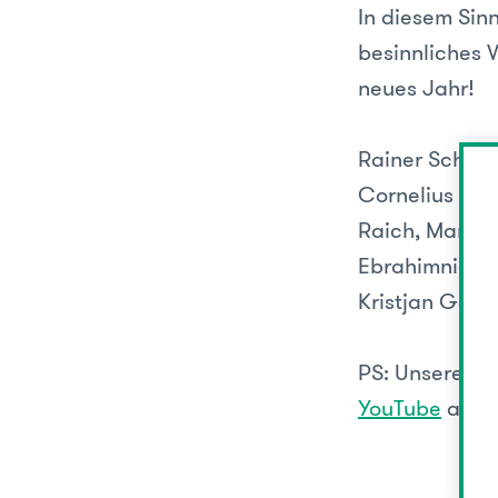
In diesem Sin
besinnliches 
neues Jahr!
Rainer Schönh
Cornelius Han
Raich, Markus 
Ebrahimnia, B
Kristjan Gomb
PS: Unsere pe
YouTube
anse