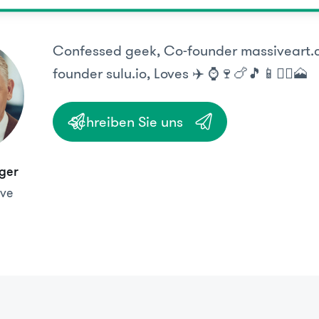
Confessed geek, Co-founder massiveart.
founder sulu.io, Loves ✈️ ⌚️🍷🍗🎵📱🏃‍♂️🗻
Schreiben Sie uns
ger
ve