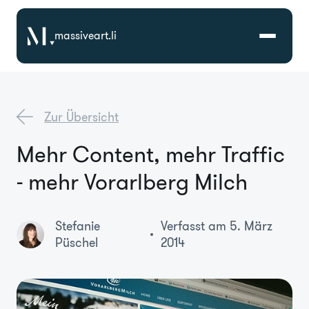
massiveart.li
Lösungen
Zur Übersicht
Technologien
Mehr Content, mehr Traffic
- mehr Vorarlberg Milch
Referenzen
Branchen
Stefanie
Verfasst am 5. März
Püschel
2014
Karriere
Über Uns