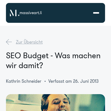
massiveart.li
Lösungen
Zur Übersicht
Technologien
SEO Budget - Was machen
wir damit?
Referenzen
Branchen
Kathrin Schneider
Verfasst am 26. Juni 2013
Karriere
Über Uns