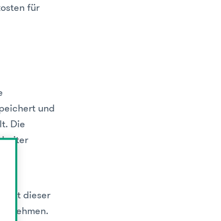
osten für
e
peichert und
t. Die
rbeiter
s
eutet dieser
Unternehmen.