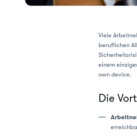
Viele Arbeitn
beruflichen A
Sicherheitsris
einem einzige
own device.
Die Vort
Arbeitn
erreichba