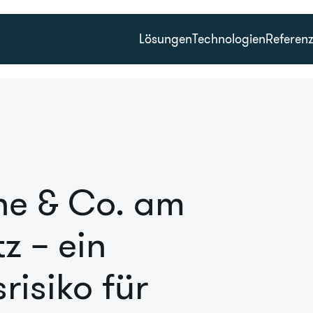
Lösungen
Technologien
Referen
e & Co. am
z – ein
risiko für