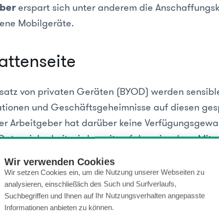
eber
erspart sich unter anderem die Anschaffungsk
ene Mobilgeräte.
attenseite
satz von privaten Geräten (BYOD) werden sensibl
tionen und Geschäftsgeheimnisse auf diesen ges
Der Arbeitgeber hat darüber keine Verfügungsgewal
atensicherheit wird somit auf den einzelnen Mita
Wir verwenden Cookies
Wir setzen Cookies ein, um die Nutzung unserer Webseiten zu
chtlinien des Arbeitgebers besteht die Gefahr, das
analysieren, einschließlich des Such und Surfverlaufs,
ihre Geräte eigenmächtig einsetzen. Folglich bed
Suchbegriffen und Ihnen auf Ihr Nutzungsverhalten angepasste
e Einsatz ein Sicherheits- und Haftungsrisiko für 
Informationen anbieten zu können.