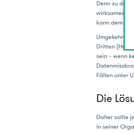
Denn zu den P
wirksames Kon
kann dem Unte
Umgekehrt kö
Dritten (Hack
sein – wenn 
Datenmissbrau
Fällen unter 
Die Lös
Daher sollte 
in seiner Orga