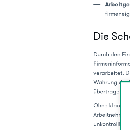
Arbeitg
firmeneig
Die Sch
Durch den Ein
Firmeninforma
verarbeitet. 
Wahrung der D
übertragen.
Ohne klare
Ri
Arbeitnehmer 
unkontrolliert