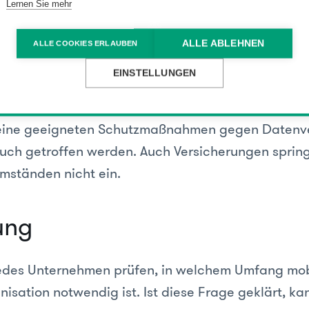
flichten der Geschäftsführung gehören die IT-Sich
Lernen Sie mehr
trollsystem sowie Risikomanagement. Der Geschä
ALLE ABLEHNEN
ALLE COOKIES ERLAUBEN
rnehmen sogar persönlich haften.
EINSTELLUNGEN
nnen Schadenersatzansprüche des Unternehmens
ern) aufgrund von Mitverschulden des Unternehme
keine geeigneten Schutzmaßnahmen gegen Datenve
ch getroffen werden. Auch Versicherungen spring
Umständen nicht ein.
ung
jedes Unternehmen prüfen, in welchem Umfang mob
nisation notwendig ist. Ist diese Frage geklärt, kan