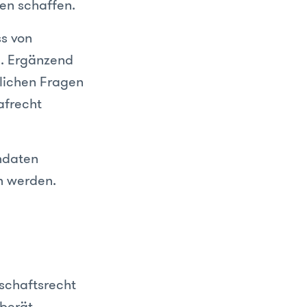
en schaffen.
s von
n. Ergänzend
tlichen Fragen
afrecht
ndaten
n werden.
tschaftsrecht
 berät