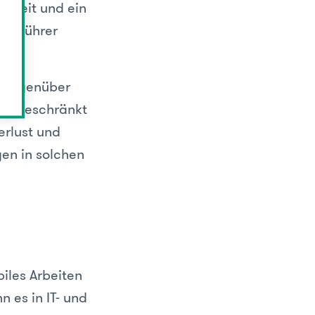
erheit und ein
ftsführer
 gegenüber
ns beschränkt
rlust und
en in solchen
iles Arbeiten
n es in IT- und