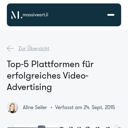
massiveart.li
Lösungen
Zur Übersicht
Technologien
Top-5 Plattformen für
erfolgreiches Video-
Referenzen
Advertising
Branchen
Aline Seiler
Verfasst am 24. Sept. 2015
Karriere
Über Uns