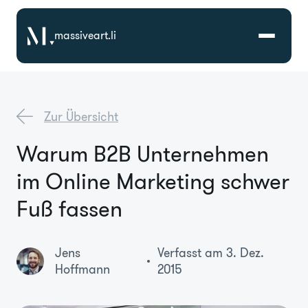
massiveart.li
Lösungen
Zur Übersicht
Technologien
Warum B2B Unternehmen
im Online Marketing schwer
Referenzen
Fuß fassen
Branchen
Jens
Verfasst am 3. Dez.
Karriere
Hoffmann
2015
Über Uns