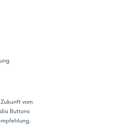
lung
 Zukunft vom
edia Buttons
rempfehlung.