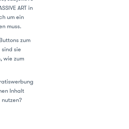
ASSIVE ART in
ich um ein
en muss.
 Buttons zum
 sind sie
n, wie zum
Gratiswerbung
nen Inhalt
h nutzen?