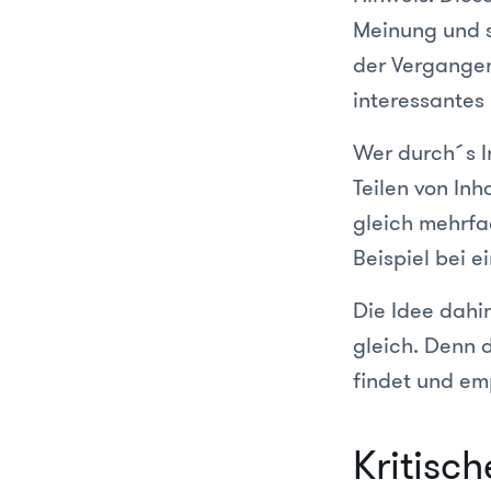
Meinung und s
der Vergangenh
interessantes
Wer durch´s I
Teilen von Inh
gleich mehrfa
Beispiel bei e
Die Idee dahin
gleich. Denn d
findet und emp
Kritisc