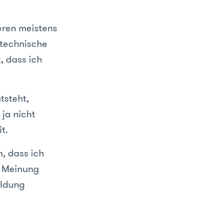
eren meistens
 technische
, dass ich
tsteht,
ja nicht
t.
n, dass ich
e Meinung
eldung