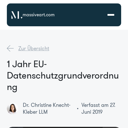
massiveart.com
Lösungen
Zur Übersicht
Technologien
1 Jahr EU-
Datenschutzgrundverordnu
Referenzen
ng
Branchen
Dr. Christine Knecht-
Verfasst am 27.
Karriere
Kleber LLM
Juni 2019
Über Uns