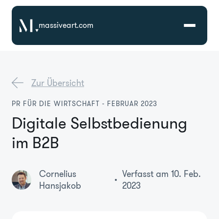
massiveart.com
Lösungen
Zur Übersicht
Technologien
PR FÜR DIE WIRTSCHAFT - FEBRUAR 2023
Digitale Selbstbedienung
Referenzen
im B2B
Branchen
Cornelius
Verfasst am 10. Feb.
Karriere
Hansjakob
2023
Über Uns