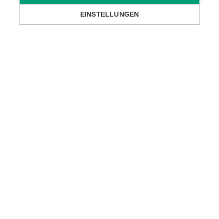
EINSTELLUNGEN
Standort Montlingen (CH)
Standort Vaduz (FL)
Standort Ravensburg (D)
Newsletter Anmeldung
Kontakt
Datenschutz
Impressum
Code of Conduct