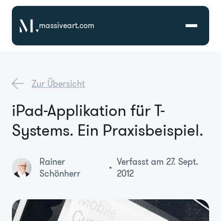
massiveart.com
Lösungen
Zur Übersicht
Technologien
iPad-Applikation für T-
Systems. Ein Praxisbeispiel.
Referenzen
Branchen
Rainer
Verfasst am 27. Sept.
Schönherr
2012
Karriere
Über Uns