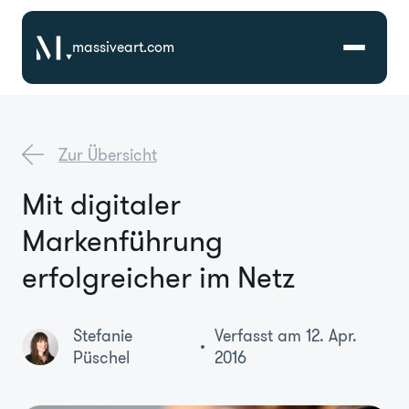
massiveart.com
Lösungen
Zur Übersicht
Technologien
Mit digitaler
Markenführung
Referenzen
erfolgreicher im Netz
Branchen
Stefanie
Verfasst am 12. Apr.
Karriere
Püschel
2016
Über Uns