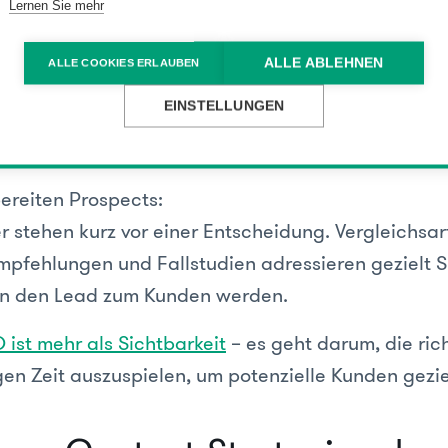
Customer Journey.
Lernen Sie mehr
rmationssuchenden:
ALLE ABLEHNEN
ALLE COOKIES ERLAUBEN
r sind noch in der Orientierungsphase. Mit Blogart
EINSTELLUNGEN
rs und Leitfäden stärken wir die Markenbekannth
en Expertenstatus auf – damit sie später wieder
ereiten Prospects:
r stehen kurz vor einer Entscheidung. Vergleichsart
pfehlungen und Fallstudien adressieren gezielt 
en den Lead zum Kunden werden.
 ist mehr als Sichtbarkeit
– es geht darum, die ric
igen Zeit auszuspielen, um potenzielle Kunden gezi