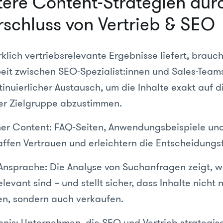
ntere Content-Strategien dur
rschluss von Vertrieb & SEO
lich vertriebsrelevante Ergebnisse liefert, brauc
t zwischen SEO-Spezialist:innen und Sales-Teams
tinuierlicher Austausch, um die Inhalte exakt auf 
er Zielgruppe abzustimmen.
er Content: FAQ-Seiten, Anwendungsbeispiele und
affen Vertrauen und erleichtern die Entscheidungs
Ansprache: Die Analyse von Suchanfragen zeigt, 
elevant sind – und stellt sicher, dass Inhalte nicht 
en, sondern auch verkaufen.
nis: Unternehmen, die SEO und Vertrieb strategis