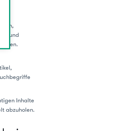
ikeln,
eit und
kommen.
ikel,
Suchbegriffe
htigen Inhalte
elt abzuholen.