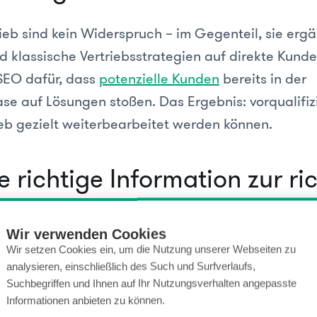
ieb sind kein Widerspruch – im Gegenteil, sie ergä
d klassische Vertriebsstrategien auf direkte Kunde
 SEO dafür, dass
potenzielle Kunden
bereits in der
e auf Lösungen stoßen. Das Ergebnis: vorqualifiz
ieb gezielt weiterbearbeitet werden können.
 richtige Information zur ri
Wir verwenden Cookies
Wir setzen Cookies ein, um die Nutzung unserer Webseiten zu
ebseitenbesuch hat den gleichen Wert. Der große V
analysieren, einschließlich des Such und Surfverlaufs,
matische Vorqualifizierung von Leads. Nicht jeder
Suchbegriffen und Ihnen auf Ihr Nutzungsverhalten angepasste
dieselben Informationen bzw. befindet sich in eine
Informationen anbieten zu können.