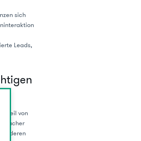
nzen sich
ninteraktion
ierte Leads,
chtigen
orteil von
 Besucher
m anderen