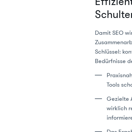
Effizie
Schulte
Damit SEO wirk
Zusammenarbei
Schlüssel: kon
Bedürfnisse d
Praxisnah
Tools sch
Gezielte 
wirklich r
informier
Das Ergeb