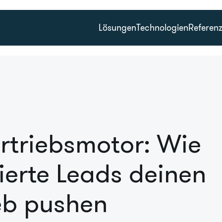
Lösungen
Technologien
Referen
rtriebsmotor: Wie
zierte Leads deinen
eb pushen