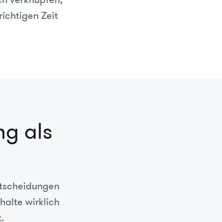
richtigen Zeit
g als
ntscheidungen
halte wirklich
.