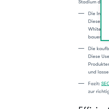
Stadium der 
Die Info
Diese Use
Whitepape
bauen ein
Die kaufb
Diese Use
Produktem
und lass
Fazit:
SEO
zur richt