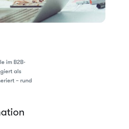
le im B2B-
giert als
eriert – rund
nation