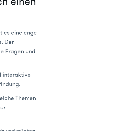
ch einen
ht es eine enge
. Der
die Fragen und
 interaktive
findung.
welche Themen
nur
ch verknüpfen,