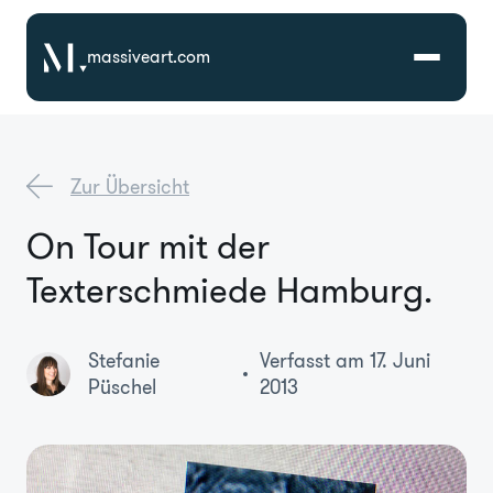
massiveart.com
Lösungen
Zur Übersicht
Technologien
On Tour mit der
Texterschmiede Hamburg.
Referenzen
Branchen
Stefanie
Verfasst am 17. Juni
Püschel
2013
Karriere
Über Uns