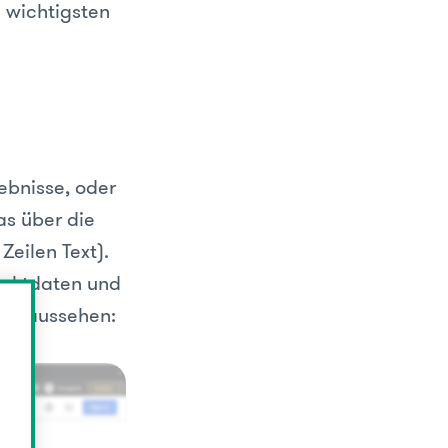
e wichtigsten
ebnisse, oder
as über die
Zeilen Text).
taktdaten und
l so aussehen: