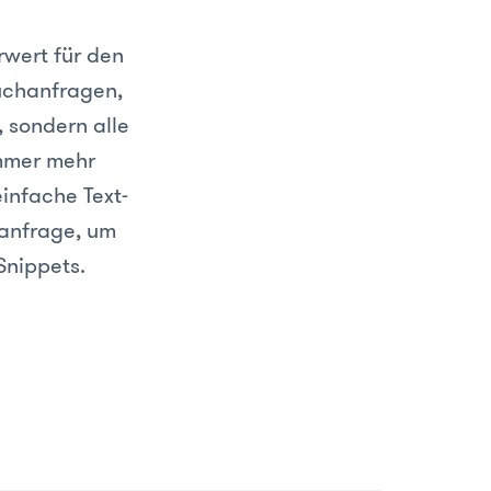
rwert für den
Suchanfragen,
, sondern alle
immer mehr
infache Text-
hanfrage, um
Snippets.