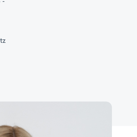
 -
n
tz