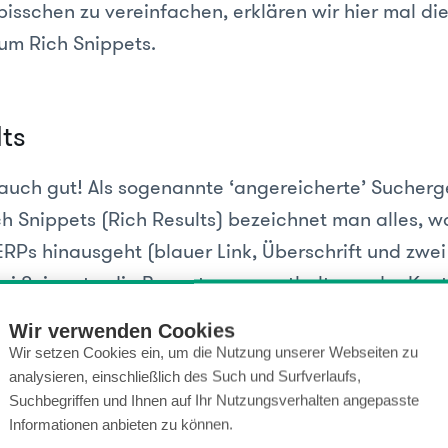
 bisschen zu vereinfachen, erklären wir hier mal di
 um Rich Snippets.
lts
t auch gut! Als sogenannte ‘angereicherte’ Sucherg
h Snippets (Rich Results) bezeichnet man alles, w
RPs hinausgeht (blauer Link, Überschrift und zwei 
ei Snippets, die Bewertungen enthalten, oder Kon
falls Featured Snippets ein. Das kann zum Beispie
Wir verwenden Cookies
Wir setzen Cookies ein, um die Nutzung unserer Webseiten zu
analysieren, einschließlich des Such und Surfverlaufs,
Suchbegriffen und Ihnen auf Ihr Nutzungsverhalten angepasste
Informationen anbieten zu können.