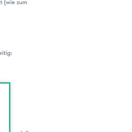
t (wie zum
itig:
d