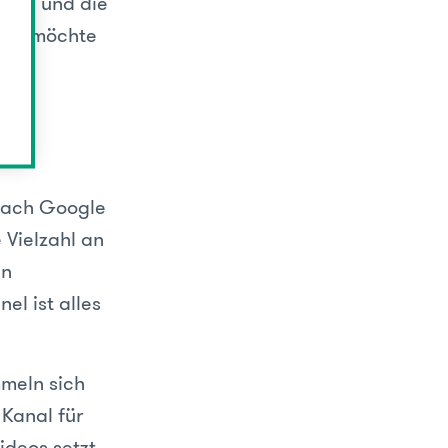
lten und die
nden möchte
gen.
 nach Google
 Vielzahl an
en
l ist alles
mmeln sich
 Kanal für
ideos setzt