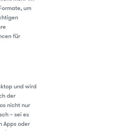
-Formate, um
chtigen
hre
ncen für
sktop und wird
ch der
s nicht nur
ch – sei es
en Apps oder