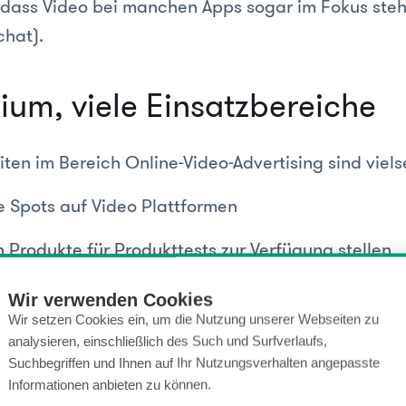
 dass Video bei manchen Apps sogar im Fokus steh
chat).
ium, viele Einsatzbereiche
ten im Bereich Online-Video-Advertising sind vielse
e Spots auf Video Plattformen
 Produkte für Produkttests zur Verfügung stellen
enen Kanal auf Youtube, Vimeo und Co. betreiben
Wir verwenden Cookies
Wir setzen Cookies ein, um die Nutzung unserer Webseiten zu
zeigen) bei Facebook und Instagram einsetzen
analysieren, einschließlich des Such und Surfverlaufs,
Suchbegriffen und Ihnen auf Ihr Nutzungsverhalten angepasste
ch lange nicht alles. Die Vielzahl der Angebote un
Informationen anbieten zu können.