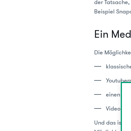
der Tatsache,
Beispiel Snap
Ein Med
Die Möglichkei
klassisch
Youtubern
einen eig
Video(-an
Und das ist no