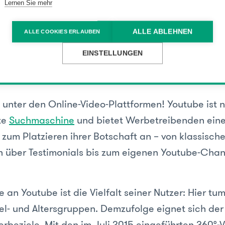
 macht es häufig schwierig, den Überblick zu beha
Lernen Sie mehr
r unterschiedlichen Kanäle zu erkennen. Im folge
wichtigsten vorstellen und deren Potentiale aufzei
ALLE ABLEHNEN
ALLE COOKIES ERLAUBEN
EINSTELLUNGEN
ube
 unter den Online-Video-Plattformen! Youtube ist
te
Suchmaschine
und bietet Werbetreibenden eine
 zum Platzieren ihrer Botschaft an – von klassisch
 über Testimonials bis zum eigenen Youtube-Channe
an Youtube ist die Vielfalt seiner Nutzer: Hier tu
el- und Altersgruppen. Demzufolge eignet sich der
rbeziele. Mit den im Juli 2015 eingeführten 360°-V