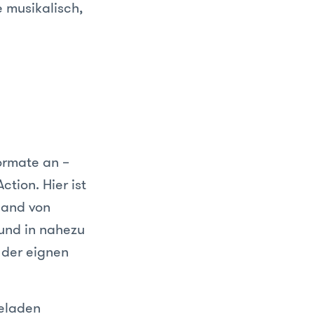
e musikalisch,
ormate an –
ction. Hier ist
and von
und in nahezu
 der eignen
geladen