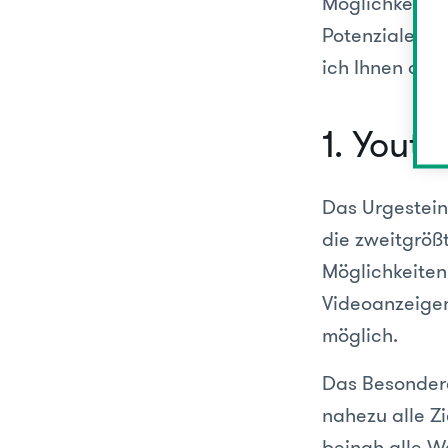
Möglichkeiten
Potenziale de
ich Ihnen die 
1. Yout
Das Urgestein
die zweitgröß
Möglichkeiten
Videoanzeigen
möglich.
Das Besondere 
nahezu alle Zi
beinah alle We