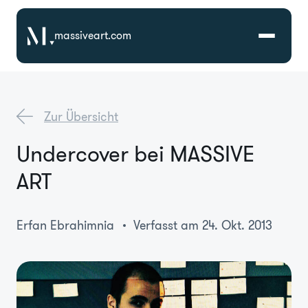
massiveart.com
Lösungen
Zur Übersicht
Technologien
Undercover bei MASSIVE
ART
Referenzen
Branchen
Erfan Ebrahimnia
Verfasst am 24. Okt. 2013
Karriere
Über Uns