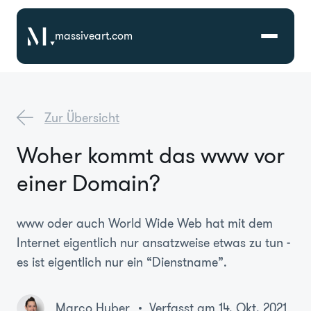
massiveart.com
Lösungen
Zur Übersicht
Technologien
Woher kommt das www vor
einer Domain?
Referenzen
Branchen
www oder auch World Wide Web hat mit dem
Internet eigentlich nur ansatzweise etwas zu tun -
es ist eigentlich nur ein “Dienstname”.
Karriere
Über Uns
Marco Huber
Verfasst am 14. Okt. 2021