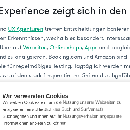
Experience zeigt sich in den
und
UX Agenturen
treffen Entscheidungen basieren
en Erkenntnissen, weshalb es besonders interessan
 User auf
Websites
,
Onlineshops
,
Apps
und derglei
nd zu analysieren. Booking.com und Amazon sind
le für regelmäßiges Testing. Tagtäglich werden m
sts auf den stark frequentierten Seiten durchgefüh
haben die Erkenntnisse aus den Tests viele Paralle
portale häufig sehr ähnlich sehen oder sich ähnl
Wir verwenden Cookies
der ein Zufall, noch ein offensichtlicher Imitations
Wir setzen Cookies ein, um die Nutzung unserer Webseiten zu
analysieren, einschließlich des Such und Surfverlaufs,
Suchbegriffen und Ihnen auf Ihr Nutzungsverhalten angepasste
gute Usability oft nicht bewusst wahrgenommen w
Informationen anbieten zu können.