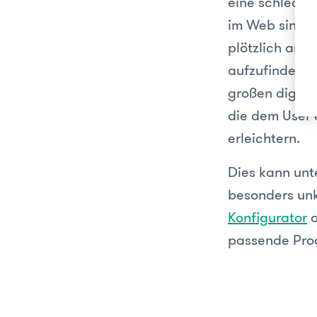
eine schlechte
im Web sind Us
plötzlich and
aufzufinden is
großen digital
die dem User 
erleichtern.
Dies kann unt
besonders unk
Konfigurator
o
passende Prod