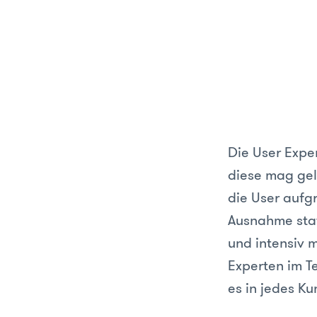
Die User Exper
diese mag gel
die User aufg
Ausnahme stat
und intensiv m
Experten im T
es in jedes Ku