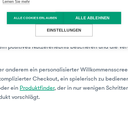
 Usability im Nu für Frustration und Ärger beim Us
Lernen Sie mehr
er schnell irritiert oder verunsichert, wenn sich e
ers bedienen lässt oder nicht an einer gewohnten S
ALLE ABLEHNEN
ALLE COOKIES ERLAUBEN
t. Eine gute User Experience verlangt nicht immer
EINSTELLUNGEN
en Revolution - vielmehr sind es um kleine, aber fe
ein positives Nutzererlebnis bescheren und die V
er anderem ein personalisierter Willkommensscreen
omplizierter Checkout, ein spielerisch zu bediene
der ein
Produktfinder
, der in nur wenigen Schritte
ukt vorschlägt.