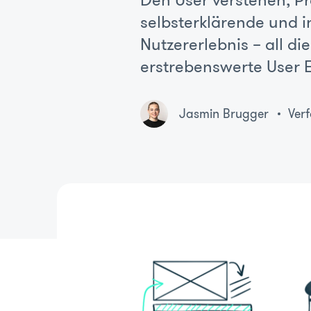
Den User verstehen, Pr
selbsterklärende und i
Nutzererlebnis – all 
erstrebenswerte User 
Jasmin Brugger
Ver