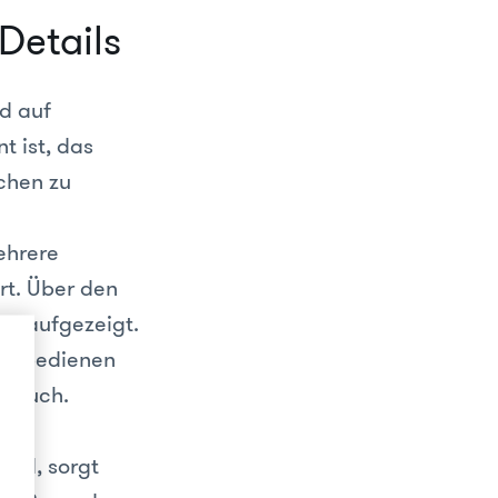
 Details
d auf
t ist, das
chen zu
ehrere
rt. Über den
len aufgezeigt.
ich bedienen
versuch.
ird, sorgt