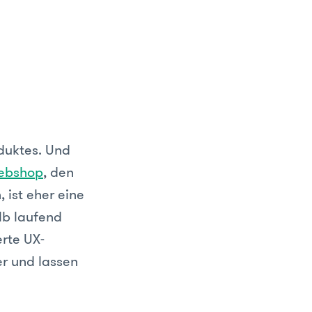
oduktes. Und
ebshop
, den
 ist eher eine
lb laufend
erte UX-
er und lassen