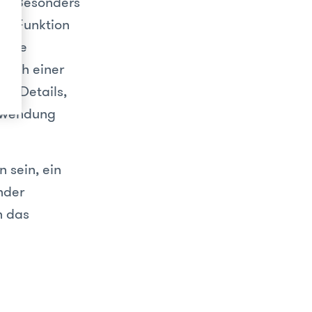
er. Besonders
ine Funktion
telle
 nach einer
ine Details,
erwendung
 sein, ein
nder
n das