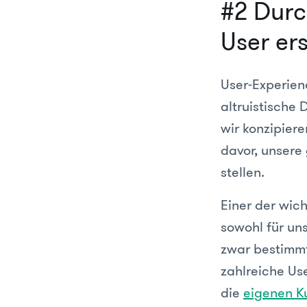
#2 Durc
User ers
User-Experienc
altruistische 
wir konzipiere
davor, unsere
stellen.
Einer der wich
sowohl für un
zwar bestimmt
zahlreiche Us
die
eigenen K