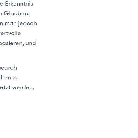
se Erkenntnis
im Glauben,
nn man jedoch
ertvolle
basieren, und
esearch
lten zu
etzt werden,