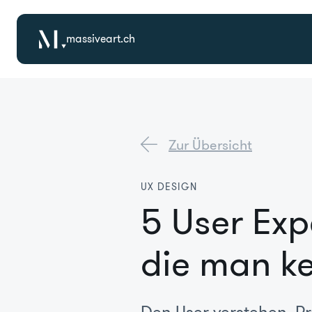
massiveart.ch
Zur Übersicht
UX DESIGN
5 User Exp
die man k