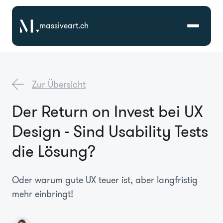
massiveart.ch
Lösungen
Zur Übersicht
Technologien
Der Return on Invest bei UX
Design - Sind Usability Tests
Referenzen
die Lösung?
Branchen
Oder warum gute UX teuer ist, aber langfristig
Karriere
mehr einbringt!
Über Uns