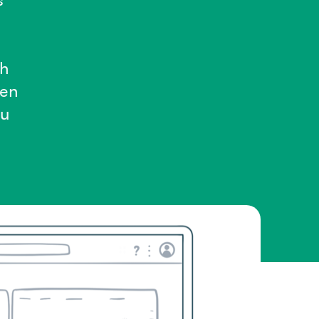
s
th
gen
zu