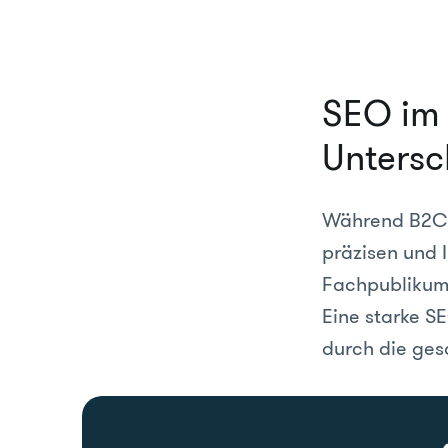
SEO im 
Untersc
Während B2C-S
präzisen und 
Fachpublikums
Eine starke S
durch die ge