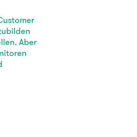
 Customer
zubilden
len. Aber
nitoren
d