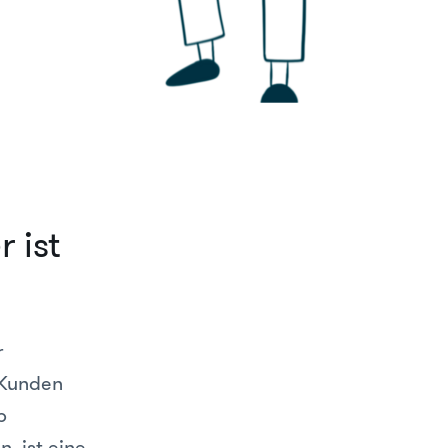
 ist
r
 Kunden
b
, ist eine