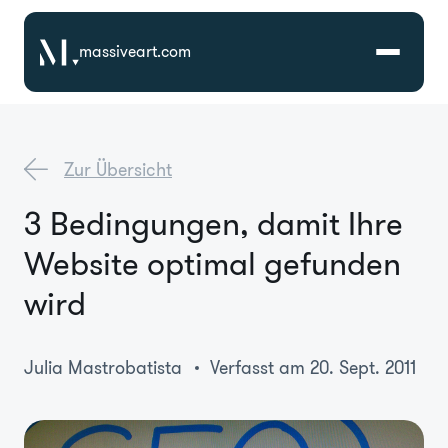
massiveart.com
Lösungen
Zur Übersicht
Technologien
3 Bedingungen, damit Ihre
Website optimal gefunden
Referenzen
wird
Branchen
Julia Mastrobatista
Verfasst am 20. Sept. 2011
Karriere
Über Uns