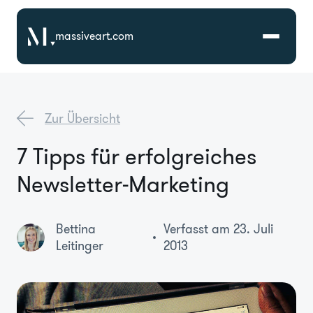
massiveart.com
Lösungen
Zur Übersicht
Technologien
7 Tipps für erfolgreiches
Newsletter-Marketing
Referenzen
Branchen
Bettina
Verfasst am 23. Juli
Leitinger
2013
Karriere
Über Uns