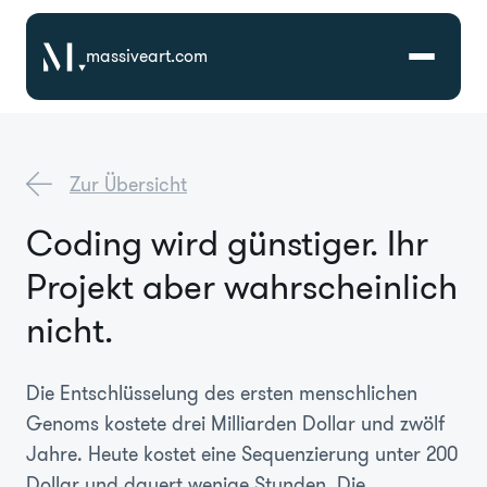
massiveart.com
Lösungen
Zur Übersicht
Technologien
Coding wird günstiger. Ihr
Projekt aber wahrscheinlich
Referenzen
nicht.
Branchen
Die Entschlüsselung des ersten menschlichen
Karriere
Genoms kostete drei Milliarden Dollar und zwölf
Jahre. Heute kostet eine Sequenzierung unter 200
Über Uns
Dollar und dauert wenige Stunden. Die