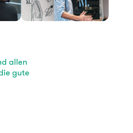
d allen
die gute