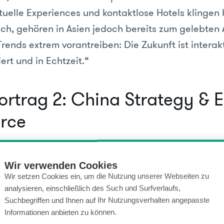
tuelle Experiences und kontaktlose Hotels klingen
sch, gehören in Asien jedoch bereits zum gelebten 
Trends extrem vorantreiben: Die Zukunft ist interakt
iert und in Echtzeit.“
ortrag 2: China Strategy & E
rce
ut, E-Commerce, Author & Digital Strategist bei 
Wir verwenden Cookies
m einen enormen Einfluss auf den chinesischen On
Wir setzen Cookies ein, um die Nutzung unserer Webseiten zu
Fleisch, Meeresfrüchte und Fitnessgeräte wurden d
analysieren, einschließlich des Such und Surfverlaufs,
 verkauft als zuvor. Die chinesischen Konsumente
Suchbegriffen und Ihnen auf Ihr Nutzungsverhalten angepasste
Informationen anbieten zu können.
 Standard zurückzukehren.“