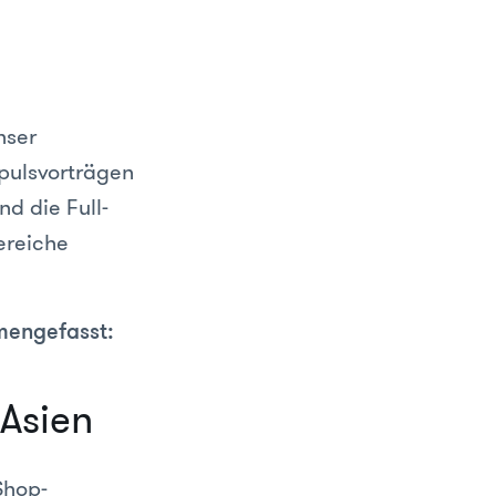
nser
pulsvorträgen
d die Full-
ereiche
mengefasst:
 Asien
Shop-