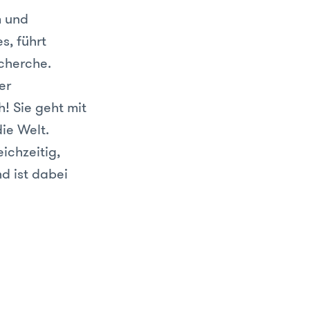
m und
s, führt
cherche.
er
! Sie geht mit
ie Welt.
ichzeitig,
nd ist dabei