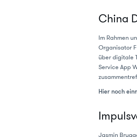
China Di
Im Rahmen uns
Organisator F
über digitale
Service App 
zusammentreff
Hier noch ein
Impulsvo
Jasmin Brugge