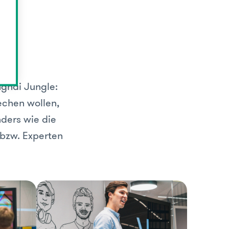
pp
ghai Jungle:
echen wollen,
ders wie die
 bzw. Experten