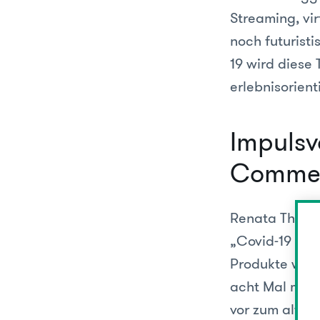
Streaming, vir
noch futuristi
19 wird diese 
erlebnisorient
Impulsv
Comme
Renata Thiéba
„Covid-19 nah
Produkte wie 
acht Mal mehr
vor zum alten