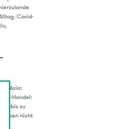
 hierzulande
Alltag. Covid-
iv,
-
Web2Asia:
line-Handel:
ort bis zu
n haben nicht