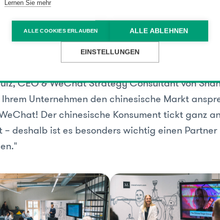
Lernen Sie mehr
ortrag 3: The Full-Service-A
ALLE ABLEHNEN
ALLE COOKIES ERLAUBEN
t
EINSTELLUNGEN
ulz, CEO & WeChat Strategy Consultant von Shan
 Ihrem Unternehmen den chinesische Markt anspr
WeChat! Der chinesische Konsument tickt ganz an
t – deshalb ist es besonders wichtig einen Partner
en."