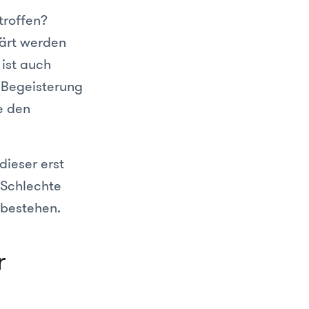
troffen?
lärt werden
 ist auch
 Begeisterung
e den
dieser erst
 Schlechte
bestehen.
r