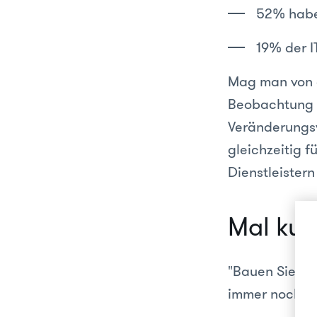
52% haben
19% der I
Mag man von d
Beobachtung au
Veränderungsv
gleichzeitig f
Dienstleistern
Mal kur
"Bauen Sie un
immer noch vie