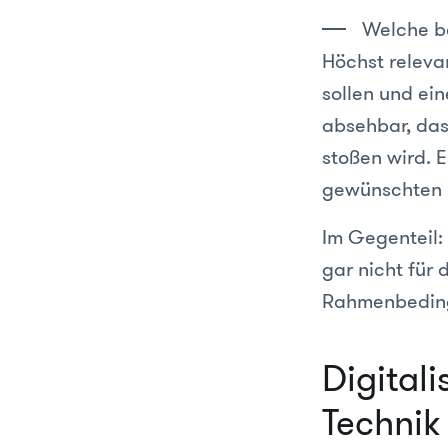
Welche be
Höchst releva
sollen und ein
absehbar, das
stoßen wird. E
gewünschten E
Im Gegenteil: 
gar nicht für 
Rahmenbeding
Digitali
Technik