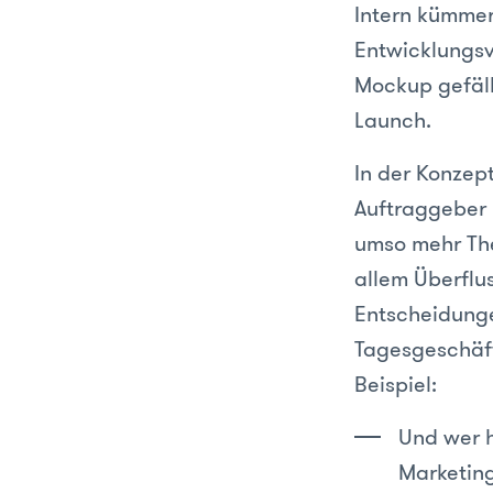
Intern kümmer
Entwicklungsv
Mockup gefällt
Launch.
In der Konzep
Auftraggeber u
umso mehr Th
allem Überflu
Entscheidunge
Tagesgeschäft 
Beispiel:
Und wer h
Marketin