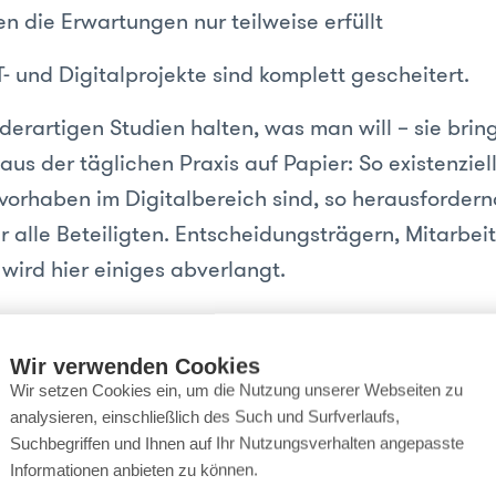
 die Erwartungen nur teilweise erfüllt
T- und Digitalprojekte sind komplett gescheitert.
erartigen Studien halten, was man will – sie bring
s der täglichen Praxis auf Papier: So existenziel
orhaben im Digitalbereich sind, so herausfordernd
ür alle Beteiligten. Entscheidungsträgern, Mitarbe
 wird hier einiges abverlangt.
z eine Website bauen?
Wir verwenden Cookies
Wir setzen Cookies ein, um die Nutzung unserer Webseiten zu
analysieren, einschließlich des Such und Surfverlaufs,
s doch kurz mal eine Website". Eine Aussage wie d
Suchbegriffen und Ihnen auf Ihr Nutzungsverhalten angepasste
l zu oft – und müssen natürlich sofort protestieren
Informationen anbieten zu können.