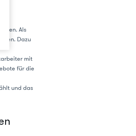
de
römen. Als
erden. Dazu
arbeiter mit
ebote für die
ählt und das
en