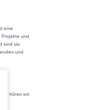
t eine
l Projekte und
 sind sie
itenden und
iese hören wir
.