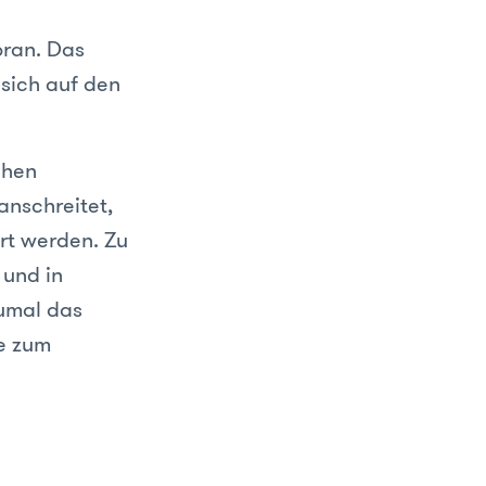
oran. Das
 sich auf den
chen
anschreitet,
rt werden. Zu
 und in
umal das
ie zum