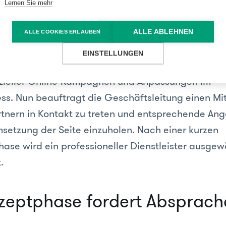
Lernen Sie mehr
Beispiel:
der mittleres Unternehmen (KMU) will das bestehen
ALLE ABLEHNEN
ALLE COOKIES ERLAUBEN
ll erweitern und sucht online nach neuen Erlösst
EINSTELLUNGEN
 neue Produkt über eine Landingpage vermarktet w
ezieller Online-Kampagnen und Anpassungen im
ess. Nun beauftragt die Geschäftsleitung einen Mit
tnern in Kontakt zu treten und entsprechende Ang
setzung der Seite einzuholen. Nach einer kurzen
ase wird ein professioneller Dienstleister ausgew
.
zeptphase fordert Absprach