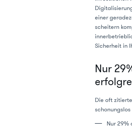
Digitalisierun
einer gerade
scheitern kom
innerbetriebl
Sicherheit in
Nur 29%
erfolgr
Die oft zitiert
schonungslos 
Nur 29% d