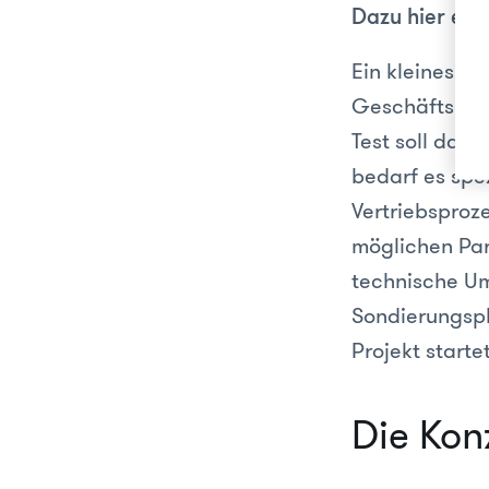
Dazu hier ein 
Ein kleines o
Geschäftsmode
Test soll das
bedarf es sp
Vertriebsproz
möglichen Par
technische Um
Sondierungsph
Projekt startet
Die Kon