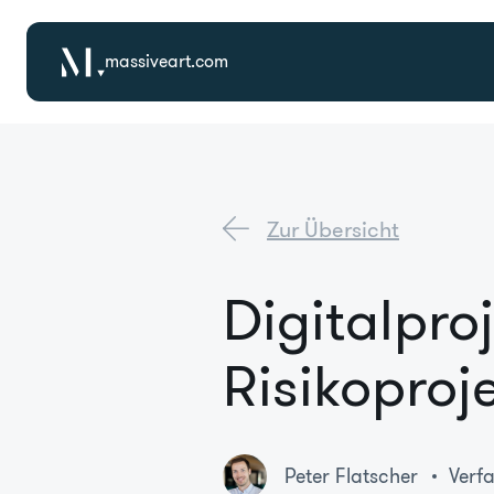
massiveart.com
Zur Übersicht
Digitalpro
Risikoproj
Peter Flatscher
Verf