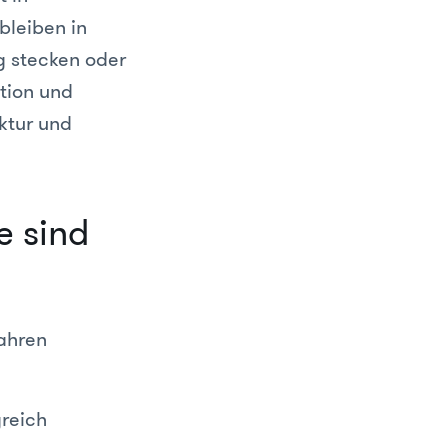
 bleiben in
 stecken oder
tion und
ktur und
e sind
Jahren
greich