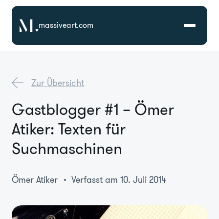
massiveart.com
Lösungen
Zur Übersicht
Technologien
Gastblogger #1 – Ömer
Atiker: Texten für
Referenzen
Suchmaschinen
Branchen
Ömer Atiker
Verfasst am 10. Juli 2014
Karriere
Über Uns