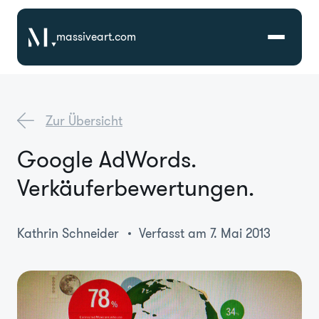
massiveart.com
Lösungen
Zur Übersicht
Technologien
Google AdWords.
Verkäuferbewertungen.
Referenzen
Branchen
Kathrin Schneider
Verfasst am 7. Mai 2013
Karriere
Über Uns