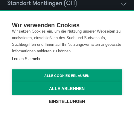
Standort Montlingen (CH)
Standort Vaduz (FL)
Wir verwenden Cookies
Wir setzen Cookies ein, um die Nutzung unserer Webseiten zu
analysieren, einschließlich des Such und Surfverlaufs,
Standort Ravensburg (D)
Suchbegriffen und Ihnen auf Ihr Nutzungsverhalten angepasste
Informationen anbieten zu können.
Lernen Sie mehr
Newsletter Anmeldung
ALLE COOKIES ERLAUBEN
ALLE ABLEHNEN
Kontakt
Datenschutz
EINSTELLUNGEN
Impressum
Code of Conduct
AGB