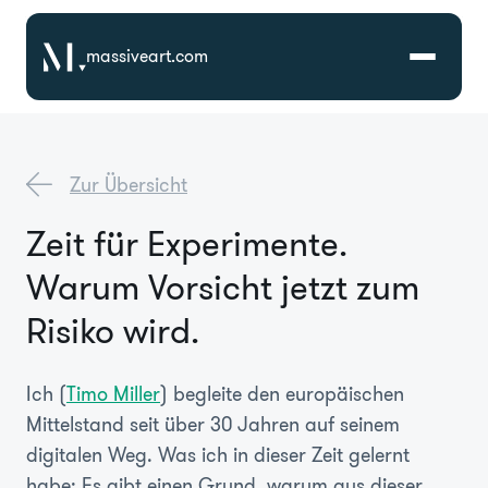
massiveart.com
Lösungen
Zur Übersicht
Technologien
Zeit für Experimente.
Warum Vorsicht jetzt zum
Referenzen
Risiko wird.
Branchen
Ich (
Timo Miller
) begleite den europäischen
Karriere
Mittelstand seit über 30 Jahren auf seinem
digitalen Weg. Was ich in dieser Zeit gelernt
Über Uns
habe: Es gibt einen Grund, warum aus dieser